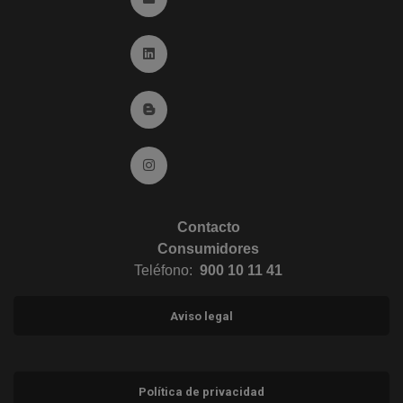
Ir a Linkedin (abre en ventana nueva)
Ir al Blog (abre en ventana nueva)
Ir a Instagram (abre en ventana nueva)
Contacto
Consumidores
Teléfono:
900 10 11 41
Aviso legal
Política de privacidad