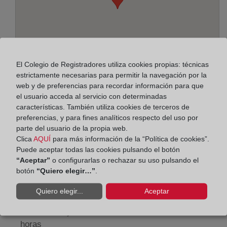
El Colegio de Registradores utiliza cookies propias: técnicas
estrictamente necesarias para permitir la navegación por la
web y de preferencias para recordar información para que
el usuario acceda al servicio con determinadas
características. También utiliza cookies de terceros de
Dirección:
preferencias, y para fines analíticos respecto del uso por
parte del usuario de la propia web.
Paseo de la Zona Franca, 109-Edif. Torre Marina,
Clica
AQUÍ
para más información de la “Política de cookies”.
8038
Puede aceptar todas las cookies pulsando el botón
“Aceptar”
o configurarlas o rechazar su uso pulsando el
Horario:
botón
“Quiero elegir…”
.
De lunes a viernes de 09:00 a 17:00 horas
Quiero elegir...
Aceptar
Agosto: De lunes a viernes de 09:00 a 14:00 horas
Los días 24 y 31 de diciembre de 09:00 a 14:00
horas