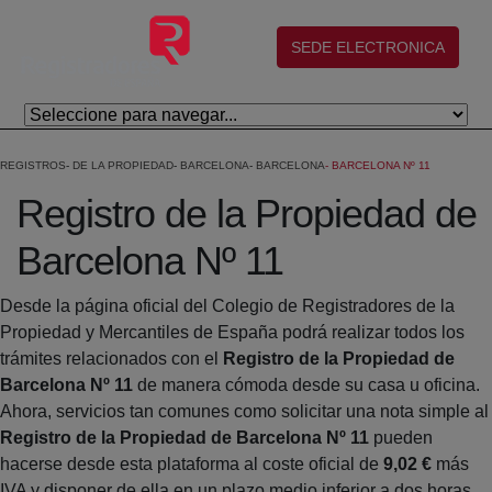
Saltar al contenido principal
(abre en nueva ventana)
SEDE ELECTRONICA
REGISTROS
DE LA PROPIEDAD
BARCELONA
BARCELONA
BARCELONA Nº 11
Registro de la Propiedad de
Barcelona Nº 11
Desde la página oficial del Colegio de Registradores de la
Propiedad y Mercantiles de España podrá realizar todos los
trámites relacionados con el
Registro de la Propiedad de
Barcelona Nº 11
de manera cómoda desde su casa u oficina.
Ahora, servicios tan comunes como solicitar una nota simple al
Registro de la Propiedad de Barcelona Nº 11
pueden
hacerse desde esta plataforma al coste oficial de
9,02 €
más
IVA y disponer de ella en un plazo medio inferior a dos horas.