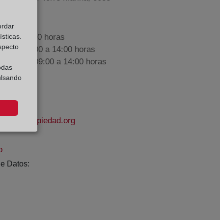
ordar
sticas.
9:00 a 17:00 horas
especto
nes de 09:00 a 14:00 horas
iembre de 09:00 a 14:00 horas
odas
ulsando
rodelapropiedad.org
o
e Datos: