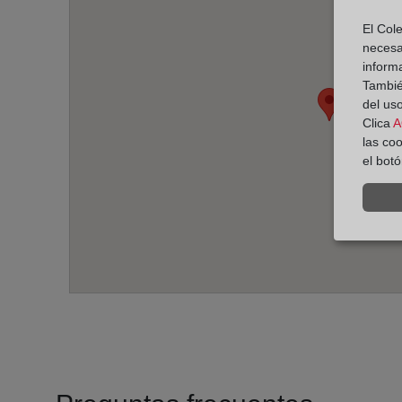
El Cole
necesa
inform
También
del uso
Clica
A
las co
el bot