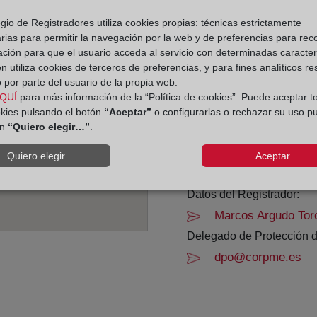
gio de Registradores utiliza cookies propias: técnicas estrictamente
Horario:
rias para permitir la navegación por la web y de preferencias para rec
ación para que el usuario acceda al servicio con determinadas caracterí
De lunes a viernes de 0
 utiliza cookies de terceros de preferencias, y para fines analíticos r
Agosto: De lunes a vier
 por parte del usuario de la propia web.
Los días 24 y 31 de dic
QUÍ
para más información de la “Política de cookies”. Puede aceptar t
okies pulsando el botón
“Aceptar”
o configurarlas o rechazar su uso p
ón
“Quiero elegir…”
.
Datos de contacto:
(93) 225 40 77
Quiero elegir...
Aceptar
barcelona19@regist
Datos del Registrador:
Marcos Argudo Tor
Delegado de Protección d
dpo@corpme.es