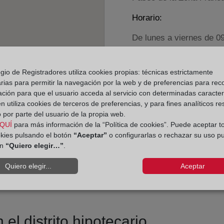
Horario:
De lunes a viernes de 0
Agosto: De lunes a vier
Los días 24 y 31 de dic
gio de Registradores utiliza cookies propias: técnicas estrictamente
rias para permitir la navegación por la web y de preferencias para rec
Datos de contacto:
ación para que el usuario acceda al servicio con determinadas caracterí
 utiliza cookies de terceros de preferencias, y para fines analíticos r
(93) 221 18 86
 por parte del usuario de la propia web.
barcelona20@regist
QUÍ
para más información de la “Política de cookies”. Puede aceptar t
okies pulsando el botón
“Aceptar”
o configurarlas o rechazar su uso p
Datos del Registrador:
ón
“Quiero elegir…”
.
Amparo Cuesta Ch
Quiero elegir...
Aceptar
Delegado de Protección d
dpo@corpme.es
el distrito hipotecario