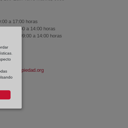
9:00 a 17:00 horas
nes de 09:00 a 14:00 horas
iembre de 09:00 a 14:00 horas
ordar
sticas.
especto
rodelapropiedad.org
odas
ulsando
asco
e Datos: