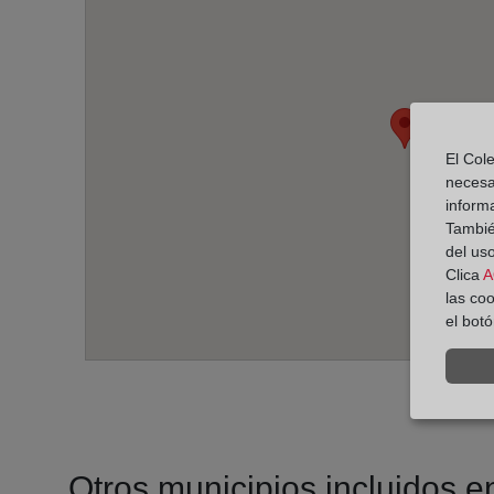
El Cole
necesa
inform
También
del uso
Clica
A
las co
el bot
Otros municipios incluidos en 