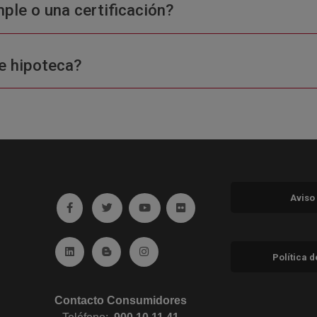
ple o una certificación?
e hipoteca?
Aviso
Ir a facebook (abre en ventana nueva)
Ir a twitter (abre en ventana nueva)
Ir a YouTube (abre en ventana nuev
Ir a Flickr (abre en ventana 
Ir a Linkedin (abre en ventana nueva)
Ir al Blog (abre en ventana nueva)
Ir a Instagram (abre en ventana nue
Política 
Contacto Consumidores