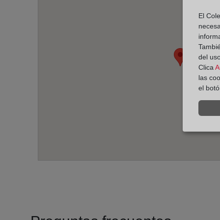
El Cole
necesa
inform
También
del uso
Clica
A
las co
el bot