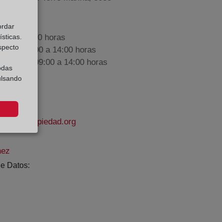
ordar
sticas.
9:00 a 17:00 horas
especto
nes de 09:00 a 14:00 horas
iembre de 09:00 a 14:00 horas
odas
ulsando
rodelapropiedad.org
nez
e Datos: