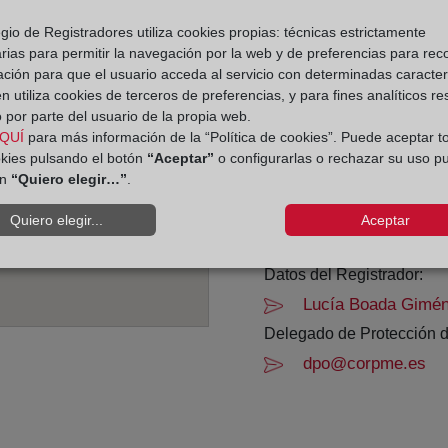
gio de Registradores utiliza cookies propias: técnicas estrictamente
Horario:
rias para permitir la navegación por la web y de preferencias para rec
ación para que el usuario acceda al servicio con determinadas caracterí
De lunes a viernes de 0
 utiliza cookies de terceros de preferencias, y para fines analíticos r
Agosto: De lunes a vier
 por parte del usuario de la propia web.
Los días 24 y 31 de dic
QUÍ
para más información de la “Política de cookies”. Puede aceptar t
okies pulsando el botón
“Aceptar”
o configurarlas o rechazar su uso p
ón
“Quiero elegir…”
.
Datos de contacto:
(93) 225 28 02
Quiero elegir...
Aceptar
barcelona24@regist
Datos del Registrador:
Lucía Boada Gimé
Delegado de Protección d
dpo@corpme.es