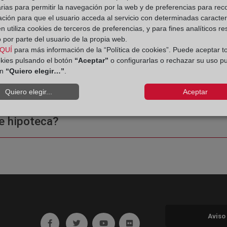
 Registro de la Propiedad
rias para permitir la navegación por la web y de preferencias para rec
ación para que el usuario acceda al servicio con determinadas caracterí
 utiliza cookies de terceros de preferencias, y para fines analíticos r
 por parte del usuario de la propia web.
QUÍ
para más información de la “Política de cookies”. Puede aceptar t
okies pulsando el botón
“Aceptar”
o configurarlas o rechazar su uso p
ón
“Quiero elegir…”
.
ple o una certificación?
Quiero elegir...
Aceptar
e hipoteca?
Aviso
Ir a facebook (abre en ventana nueva)
Ir a twitter (abre en ventana nueva)
Ir a YouTube (abre en ventana nuev
Ir a Flickr (abre en ventana 