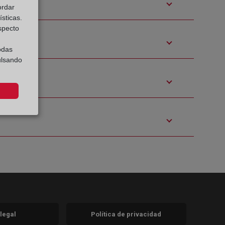
ordar
sticas.
especto
odas
ulsando
 legal
Política de privacidad
a)
nueva)