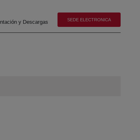
(abre en nueva ventana)
SEDE ELECTRONICA
tación y Descargas