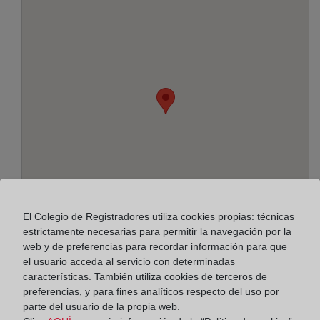
El Colegio de Registradores utiliza cookies propias: técnicas
estrictamente necesarias para permitir la navegación por la
web y de preferencias para recordar información para que
Dirección:
el usuario acceda al servicio con determinadas
características. También utiliza cookies de terceros de
León y Castillo, 421 - 2º - local B, 35007
preferencias, y para fines analíticos respecto del uso por
parte del usuario de la propia web.
Horario: