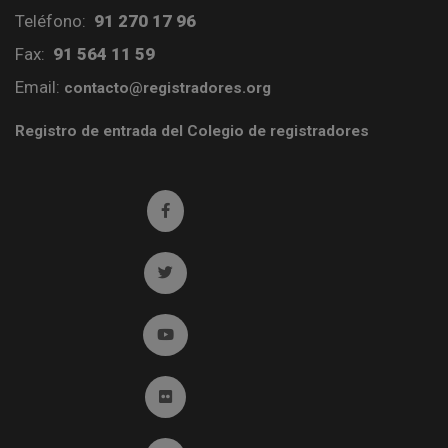
Teléfono:
91 270 17 96
Fax:
91 564 11 59
Email:
contacto@registradores.org
Registro de entrada del Colegio de registradores
Ir a facebook (abre en ventana nueva)
Ir a twitter (abre en ventana nueva)
Ir a YouTube (abre en ventana nueva)
Ir a Flickr (abre en ventana nueva)