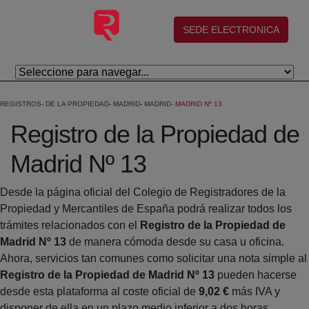
Saltar al contenido principal
(abre en nueva ventana)
SEDE ELECTRONICA
REGISTROS
DE LA PROPIEDAD
MADRID
MADRID
MADRID Nº 13
Registro de la Propiedad de
Madrid Nº 13
Desde la página oficial del Colegio de Registradores de la
Propiedad y Mercantiles de España podrá realizar todos los
trámites relacionados con el
Registro de la Propiedad de
Madrid Nº 13
de manera cómoda desde su casa u oficina.
Ahora, servicios tan comunes como solicitar una nota simple al
Registro de la Propiedad de Madrid Nº 13
pueden hacerse
desde esta plataforma al coste oficial de
9,02 €
más IVA y
disponer de ella en un plazo medio inferior a dos horas.