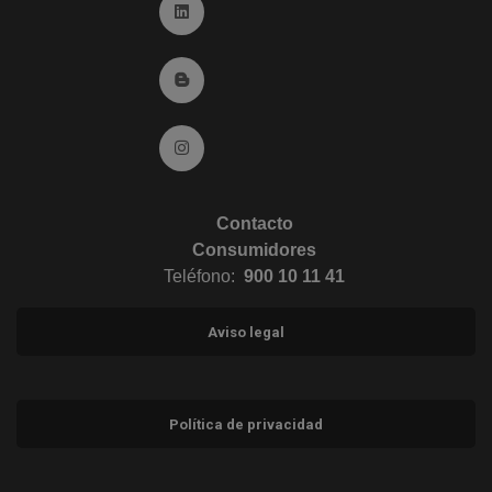
Ir a Linkedin (abre en ventana nueva)
Ir al Blog (abre en ventana nueva)
Ir a Instagram (abre en ventana nueva)
Contacto
Consumidores
Teléfono:
900 10 11 41
Aviso legal
Política de privacidad