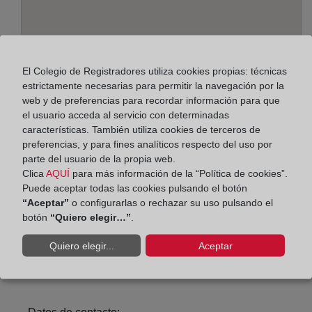
El Colegio de Registradores utiliza cookies propias: técnicas
estrictamente necesarias para permitir la navegación por la
web y de preferencias para recordar información para que
el usuario acceda al servicio con determinadas
características. También utiliza cookies de terceros de
Dirección:
preferencias, y para fines analíticos respecto del uso por
parte del usuario de la propia web.
Alcalá, 540 - Edif. A - planta 3ª, 28027
Clica
AQUÍ
para más información de la “Política de cookies”.
Puede aceptar todas las cookies pulsando el botón
Horario:
“Aceptar”
o configurarlas o rechazar su uso pulsando el
botón
“Quiero elegir…”
.
De lunes a viernes de 09:00 a 17:00 horas
Agosto: De lunes a viernes de 09:00 a 14:00 horas
Quiero elegir...
Aceptar
Los días 24 y 31 de diciembre de 09:00 a 14:00
horas