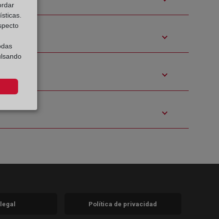
ordar
sticas.
especto
odas
ulsando
 legal
Política de privacidad
a)
nueva)