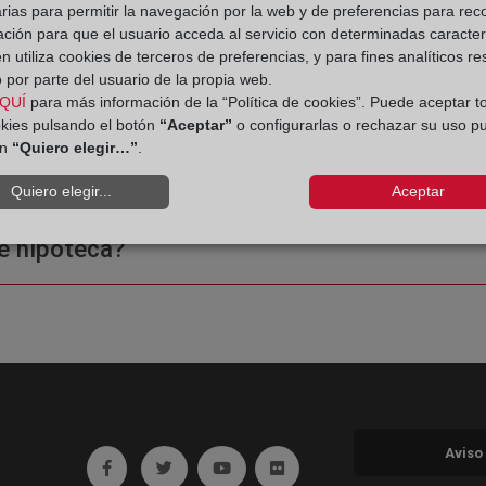
rias para permitir la navegación por la web y de preferencias para rec
ación para que el usuario acceda al servicio con determinadas caracterí
 utiliza cookies de terceros de preferencias, y para fines analíticos r
 por parte del usuario de la propia web.
QUÍ
para más información de la “Política de cookies”. Puede aceptar t
okies pulsando el botón
“Aceptar”
o configurarlas o rechazar su uso p
ón
“Quiero elegir…”
.
ple o una certificación?
Quiero elegir...
Aceptar
e hipoteca?
Aviso
Ir a facebook (abre en ventana nueva)
Ir a twitter (abre en ventana nueva)
Ir a YouTube (abre en ventana nuev
Ir a Flickr (abre en ventana 