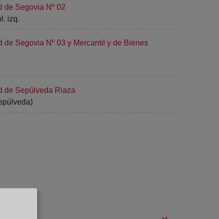
d de Segovia Nº 02
. izq.
d de Segovia Nº 03 y Mercantil y de Bienes
ad de Sepúlveda Riaza
Sepúlveda)