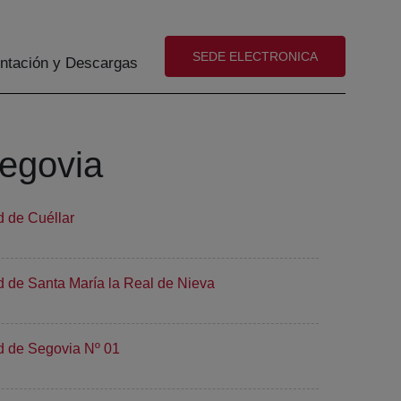
(abre en nueva ventana)
SEDE ELECTRONICA
tación y Descargas
Segovia
d de Cuéllar
d de Santa María la Real de Nieva
d de Segovia Nº 01