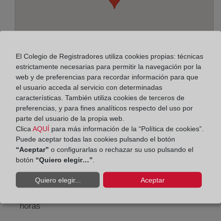
El Colegio de Registradores utiliza cookies propias: técnicas
estrictamente necesarias para permitir la navegación por la
web y de preferencias para recordar información para que
el usuario acceda al servicio con determinadas
características. También utiliza cookies de terceros de
preferencias, y para fines analíticos respecto del uso por
Dirección:
parte del usuario de la propia web.
Los Almendros, 3, 40002
Clica
AQUÍ
para más información de la “Política de cookies”.
Puede aceptar todas las cookies pulsando el botón
Horario:
“Aceptar”
o configurarlas o rechazar su uso pulsando el
botón
“Quiero elegir…”
.
De lunes a viernes de 09:00 a 17:00 horas
Quiero elegir...
Aceptar
Agosto: De lunes a viernes de 09:00 a 14:00 horas
Los días 24 y 31 de diciembre de 09:00 a 14:00
horas