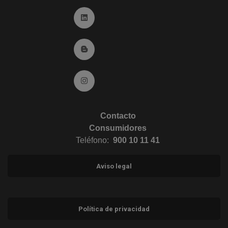
Ir a Linkedin (abre en ventana nueva)
Ir al Blog (abre en ventana nueva)
Ir a Instagram (abre en ventana nueva)
Contacto
Consumidores
Teléfono:
900 10 11 41
Aviso legal
Política de privacidad