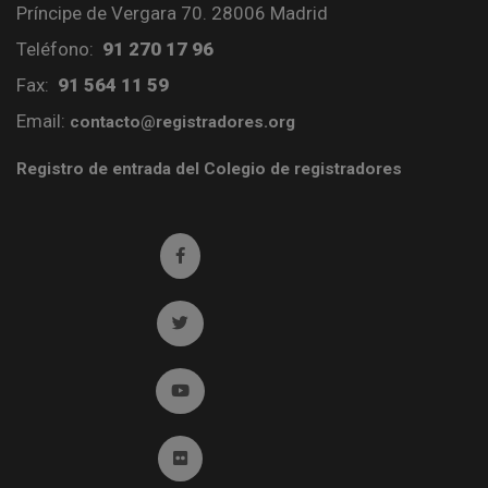
Príncipe de Vergara 70. 28006 Madrid
Teléfono:
91 270 17 96
Fax:
91 564 11 59
Email:
contacto@registradores.org
Registro de entrada del Colegio de registradores
Ir a facebook (abre en ventana nueva)
Ir a twitter (abre en ventana nueva)
Ir a YouTube (abre en ventana nueva)
Ir a Flickr (abre en ventana nueva)