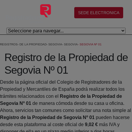
Saltar al contenido principal
(abre en nueva ventana)
SEDE ELECTRONICA
REGISTROS
DE LA PROPIEDAD
SEGOVIA
SEGOVIA
SEGOVIA Nº 01
Registro de la Propiedad de
Segovia Nº 01
Desde la página oficial del Colegio de Registradores de la
Propiedad y Mercantiles de España podrá realizar todos los
trámites relacionados con el
Registro de la Propiedad de
Segovia Nº 01
de manera cómoda desde su casa u oficina.
Ahora, servicios tan comunes como solicitar una nota simple al
Registro de la Propiedad de Segovia Nº 01
pueden hacerse
desde esta plataforma al coste oficial de
9,02 €
más IVA y
disponer de ella en un plazo medio inferior a dos horas.