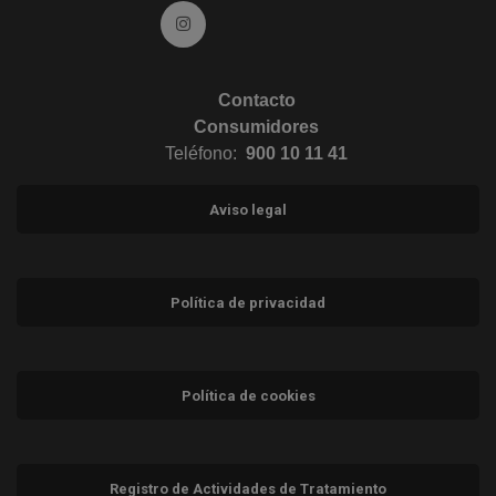
Ir a Instagram (abre en ventana nueva)
Contacto
Consumidores
Teléfono:
900 10 11 41
Aviso legal
Política de privacidad
Política de cookies
Registro de Actividades de Tratamiento