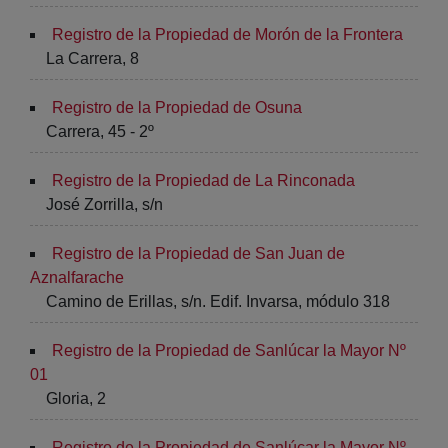
Registro de la Propiedad de Morón de la Frontera
La Carrera, 8
Registro de la Propiedad de Osuna
Carrera, 45 - 2º
Registro de la Propiedad de La Rinconada
José Zorrilla, s/n
Registro de la Propiedad de San Juan de
Aznalfarache
Camino de Erillas, s/n. Edif. Invarsa, módulo 318
Registro de la Propiedad de Sanlúcar la Mayor Nº
01
Gloria, 2
Registro de la Propiedad de Sanlúcar la Mayor Nº