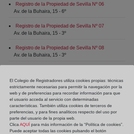
Registro de la Propiedad de Sevilla Nº 06
Av. de la Buhaira, 15 - 6º
Registro de la Propiedad de Sevilla Nº 07
Av. de la Buhaira, 15 - 3º
Registro de la Propiedad de Sevilla Nº 08
Av. de la Buhaira, 15 - 3º
Registro de la Propiedad de Sevilla Nº 09
Av. de la Buhaira, 15 - 4º
El Colegio de Registradores utiliza cookies propias: técnicas
estrictamente necesarias para permitir la navegación por la
Registro de la Propiedad de Sevilla Nº 10
web y de preferencias para recordar información para que
Av. de la Buhaira, 15 - 5º
el usuario acceda al servicio con determinadas
características. También utiliza cookies de terceros de
preferencias, y para fines analíticos respecto del uso por
Registro de la Propiedad de Sevilla Nº 11
parte del usuario de la propia web.
Av. de la Buhaira, 15 - 4º
Clica
AQUÍ
para más información de la “Política de cookies”.
Puede aceptar todas las cookies pulsando el botón