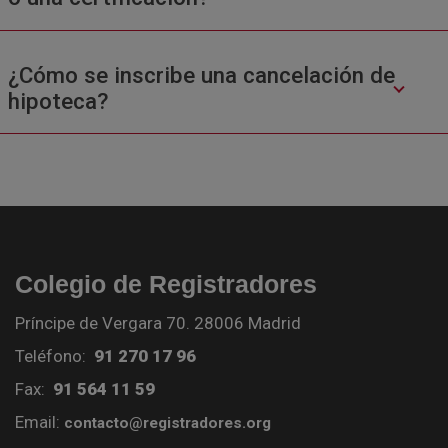
¿Cómo se inscribe una cancelación de
hipoteca?
Colegio de Registradores
Príncipe de Vergara 70. 28006 Madrid
Teléfono:
91 270 17 96
Fax:
91 564 11 59
Email:
contacto@registradores.org