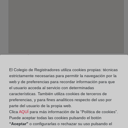
Dirección:
Av. de la Buhaira, 15 - 6º, 41018
El Colegio de Registradores utiliza cookies propias: técnicas
estrictamente necesarias para permitir la navegación por la
Horario:
web y de preferencias para recordar información para que
el usuario acceda al servicio con determinadas
De lunes a viernes de 09:00 a 17:00 horas
características. También utiliza cookies de terceros de
Agosto: De lunes a viernes de 09:00 a 14:00 horas
preferencias, y para fines analíticos respecto del uso por
Los días 24 y 31 de diciembre de 09:00 a 14:00
parte del usuario de la propia web.
Clica
AQUÍ
para más información de la “Política de cookies”.
horas
Puede aceptar todas las cookies pulsando el botón
“Aceptar”
o configurarlas o rechazar su uso pulsando el