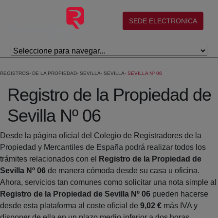
Saltar al contenido principal
(abre en nueva ventana)
SEDE ELECTRONICA
REGISTROS
DE LA PROPIEDAD
SEVILLA
SEVILLA
SEVILLA Nº 06
Registro de la Propiedad de
Sevilla Nº 06
Desde la página oficial del Colegio de Registradores de la
Propiedad y Mercantiles de España podrá realizar todos los
trámites relacionados con el
Registro de la Propiedad de
Sevilla Nº 06
de manera cómoda desde su casa u oficina.
Ahora, servicios tan comunes como solicitar una nota simple al
Registro de la Propiedad de Sevilla Nº 06
pueden hacerse
desde esta plataforma al coste oficial de
9,02 €
más IVA y
disponer de ella en un plazo medio inferior a dos horas.