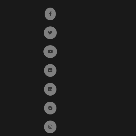
Ir a facebook (abre en ventana nueva)
Ir a twitter (abre en ventana nueva)
Ir a YouTube (abre en ventana nueva)
Ir a Flickr (abre en ventana nueva)
Ir a Linkedin (abre en ventana nueva)
Ir al Blog (abre en ventana nueva)
Ir a Instagram (abre en ventana nueva)