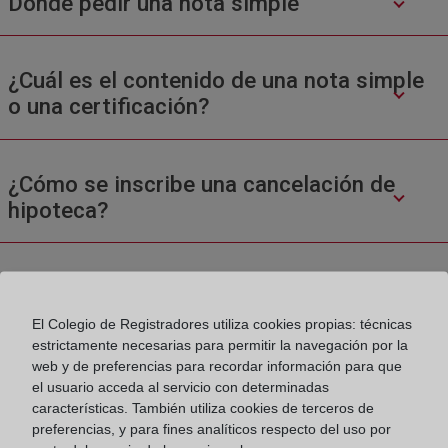
Donde pedir una nota simple
¿Cuál es el contenido de una nota simple
o una certificación?
¿Cómo se inscribe una cancelación de
hipoteca?
El Colegio de Registradores utiliza cookies propias: técnicas
estrictamente necesarias para permitir la navegación por la
web y de preferencias para recordar información para que
el usuario acceda al servicio con determinadas
Colegio de Registradores
características. También utiliza cookies de terceros de
preferencias, y para fines analíticos respecto del uso por
Príncipe de Vergara 70. 28006 Madrid