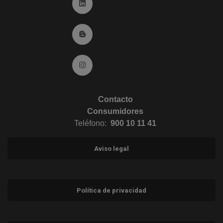
Ir a Linkedin (abre en ventana nueva)
Ir al Blog (abre en ventana nueva)
Ir a Instagram (abre en ventana nueva)
Contacto
Consumidores
Teléfono:
900 10 11 41
Aviso legal
Política de privacidad