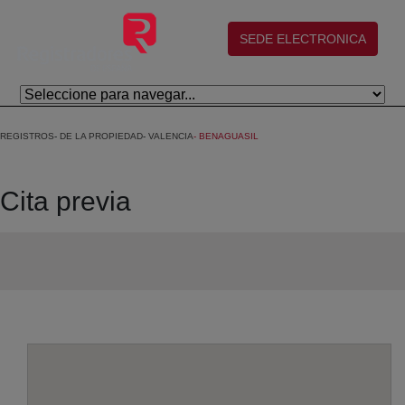
Saltar al contenido principal
(abre en nueva ventana)
SEDE ELECTRONICA
REGISTROS
DE LA PROPIEDAD
VALENCIA
BENAGUASIL
Cita previa