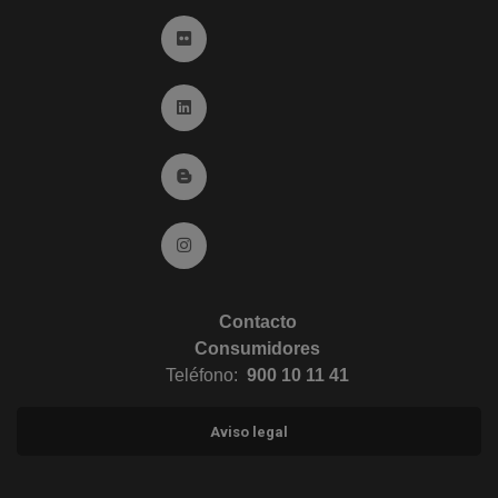
Ir a Flickr (abre en ventana nueva)
Ir a Linkedin (abre en ventana nueva)
Ir al Blog (abre en ventana nueva)
Ir a Instagram (abre en ventana nueva)
Contacto
Consumidores
Teléfono:
900 10 11 41
Aviso legal