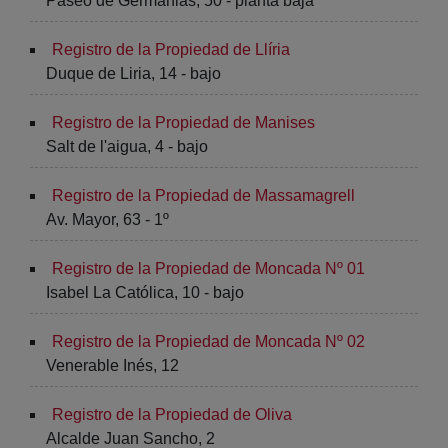
Paseo de Germanias, 50 - planta baja
Registro de la Propiedad de Llíria
Duque de Liria, 14 - bajo
Registro de la Propiedad de Manises
Salt de l'aigua, 4 - bajo
Registro de la Propiedad de Massamagrell
Av. Mayor, 63 - 1º
Registro de la Propiedad de Moncada Nº 01
Isabel La Católica, 10 - bajo
Registro de la Propiedad de Moncada Nº 02
Venerable Inés, 12
Registro de la Propiedad de Oliva
Alcalde Juan Sancho, 2