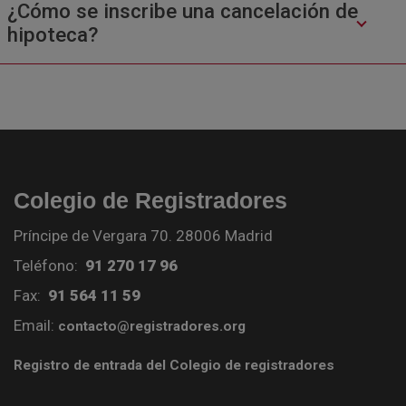
¿Cómo se inscribe una cancelación de
hipoteca?
Colegio de Registradores
Príncipe de Vergara 70. 28006 Madrid
Teléfono:
91 270 17 96
Fax:
91 564 11 59
Email:
contacto@registradores.org
Registro de entrada del Colegio de registradores