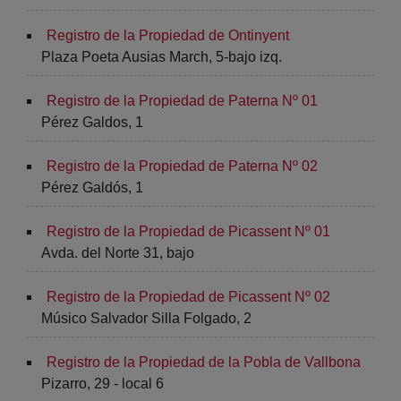
Registro de la Propiedad de Ontinyent
Plaza Poeta Ausias March, 5-bajo izq.
Registro de la Propiedad de Paterna Nº 01
Pérez Galdos, 1
Registro de la Propiedad de Paterna Nº 02
Pérez Galdós, 1
Registro de la Propiedad de Picassent Nº 01
Avda. del Norte 31, bajo
Registro de la Propiedad de Picassent Nº 02
Músico Salvador Silla Folgado, 2
Registro de la Propiedad de la Pobla de Vallbona
Pizarro, 29 - local 6