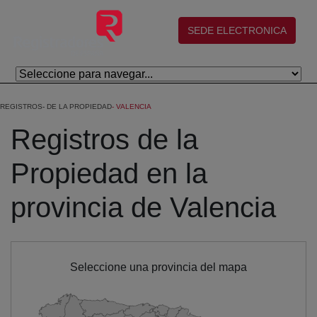
Saltar al contenido principal
(abre en nueva ventana)
SEDE ELECTRONICA
REGISTROS
DE LA PROPIEDAD
VALENCIA
Registros de la
Propiedad en la
provincia de Valencia
Seleccione una provincia del mapa