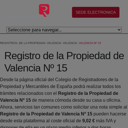
Saltar al contenido principal
(abre en nueva ventana)
SEDE ELECTRONICA
REGISTROS
DE LA PROPIEDAD
VALENCIA
VALENCIA
VALENCIA Nº 15
Registro de la Propiedad de
Valencia Nº 15
Desde la página oficial del Colegio de Registradores de la
Propiedad y Mercantiles de España podrá realizar todos los
trámites relacionados con el
Registro de la Propiedad de
Valencia Nº 15
de manera cómoda desde su casa u oficina.
Ahora, servicios tan comunes como solicitar una nota simple al
Registro de la Propiedad de Valencia Nº 15
pueden hacerse
desde esta plataforma al coste oficial de
9,02 €
más IVA y
disponer de ella en un plazo medio inferior a dos horas.