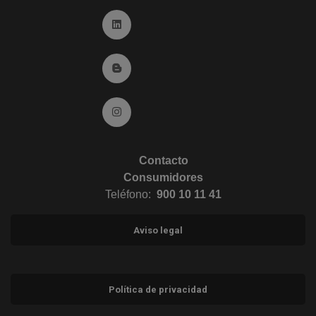
Ir a Linkedin (abre en ventana nueva)
Ir al Blog (abre en ventana nueva)
Ir a Instagram (abre en ventana nueva)
Contacto
Consumidores
Teléfono:
900 10 11 41
Aviso legal
Política de privacidad