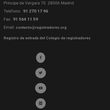
Príncipe de Vergara 70. 28006 Madrid
Teléfono:
91 270 17 96
Fax:
91 564 11 59
Email:
contacto@registradores.org
Registro de entrada del Colegio de registradores
Ir a facebook (abre en ventana nueva)
Ir a twitter (abre en ventana nueva)
Ir a YouTube (abre en ventana nueva)
Ir a Flickr (abre en ventana nueva)