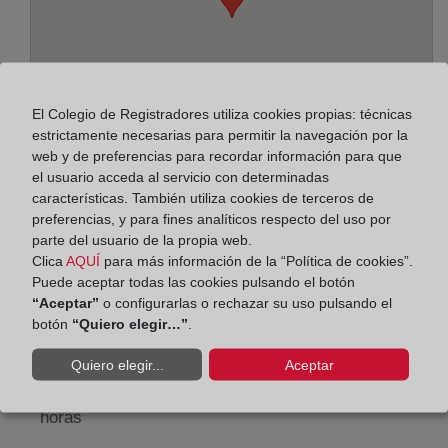
El Colegio de Registradores utiliza cookies propias: técnicas
estrictamente necesarias para permitir la navegación por la
web y de preferencias para recordar información para que
el usuario acceda al servicio con determinadas
características. También utiliza cookies de terceros de
preferencias, y para fines analíticos respecto del uso por
Dirección:
parte del usuario de la propia web.
Pintor Peyró, 12, 46010
Clica
AQUÍ
para más información de la “Política de cookies”.
Puede aceptar todas las cookies pulsando el botón
Horario:
“Aceptar”
o configurarlas o rechazar su uso pulsando el
botón
“Quiero elegir…”
.
De lunes a viernes de 09:00 a 17:00 horas
Quiero elegir...
Aceptar
Agosto: De lunes a viernes de 09:00 a 14:00 horas
Los días 24 y 31 de diciembre de 09:00 a 14:00
horas