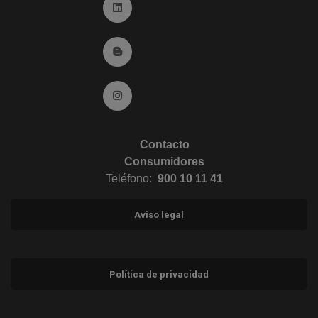
Ir a Linkedin (abre en ventana nueva)
Ir al Blog (abre en ventana nueva)
Ir a Instagram (abre en ventana nueva)
Contacto
Consumidores
Teléfono:
900 10 11 41
Aviso legal
Política de privacidad