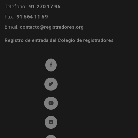
Teléfono:
91 270 17 96
Fax:
91 564 11 59
Email:
contacto@registradores.org
Registro de entrada del Colegio de registradores
Ir a facebook (abre en ventana nueva)
Ir a twitter (abre en ventana nueva)
Ir a YouTube (abre en ventana nueva)
Ir a Flickr (abre en ventana nueva)