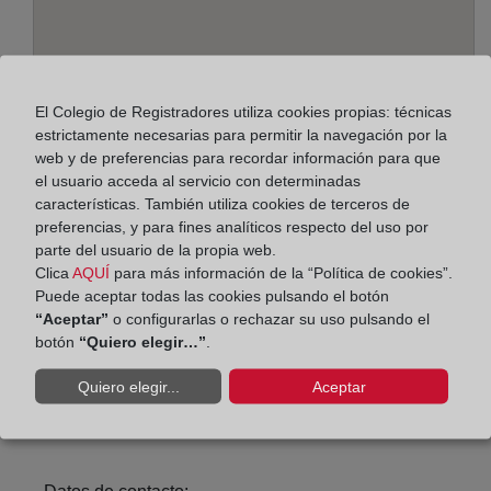
El Colegio de Registradores utiliza cookies propias: técnicas
estrictamente necesarias para permitir la navegación por la
web y de preferencias para recordar información para que
el usuario acceda al servicio con determinadas
características. También utiliza cookies de terceros de
Dirección:
preferencias, y para fines analíticos respecto del uso por
parte del usuario de la propia web.
Paseo de Germanias, 50 - planta baja, 46700
Clica
AQUÍ
para más información de la “Política de cookies”.
Puede aceptar todas las cookies pulsando el botón
Horario:
“Aceptar”
o configurarlas o rechazar su uso pulsando el
botón
“Quiero elegir…”
.
De lunes a viernes de 09:00 a 17:00 horas
Agosto: De lunes a viernes de 09:00 a 14:00 horas
Quiero elegir...
Aceptar
Los días 24 y 31 de diciembre de 09:00 a 14:00
horas