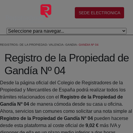
Saltar al contenido principal
(abre en nueva ventana)
SEDE ELECTRONICA
REGISTROS
DE LA PROPIEDAD
VALENCIA
GANDIA
GANDIA Nº 04
Registro de la Propiedad de
Gandía Nº 04
Desde la página oficial del Colegio de Registradores de la
Propiedad y Mercantiles de España podrá realizar todos los
trámites relacionados con el
Registro de la Propiedad de
Gandía Nº 04
de manera cómoda desde su casa u oficina.
Ahora, servicios tan comunes como solicitar una nota simple al
Registro de la Propiedad de Gandía Nº 04
pueden hacerse
desde esta plataforma al coste oficial de
9,02 €
más IVA y
disponer de ella en un plazo medio inferior a dos horas.