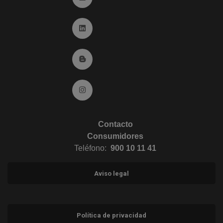
Ir a Linkedin (abre en ventana nueva)
Ir al Blog (abre en ventana nueva)
Ir a Instagram (abre en ventana nueva)
Contacto
Consumidores
Teléfono:
900 10 11 41
Aviso legal
Política de privacidad