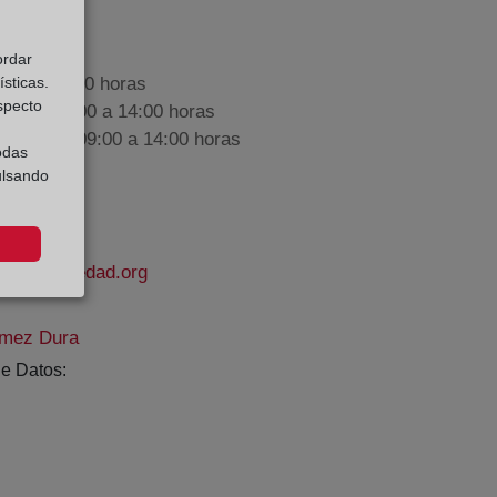
ordar
sticas.
9:00 a 17:00 horas
especto
nes de 09:00 a 14:00 horas
iembre de 09:00 a 14:00 horas
odas
ulsando
delapropiedad.org
ómez Dura
e Datos: