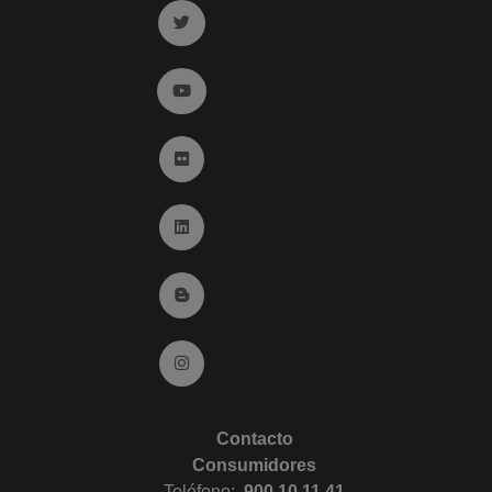
Ir a twitter (abre en ventana nueva)
Ir a YouTube (abre en ventana nueva)
Ir a Flickr (abre en ventana nueva)
Ir a Linkedin (abre en ventana nueva)
Ir al Blog (abre en ventana nueva)
Ir a Instagram (abre en ventana nueva)
Contacto
Consumidores
Teléfono:
900 10 11 41