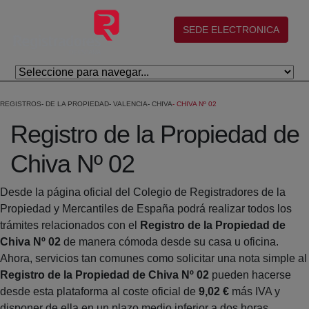
Saltar al contenido principal
(abre en nueva ventana)
SEDE ELECTRONICA
REGISTROS
DE LA PROPIEDAD
VALENCIA
CHIVA
CHIVA Nº 02
Registro de la Propiedad de
Chiva Nº 02
Desde la página oficial del Colegio de Registradores de la
Propiedad y Mercantiles de España podrá realizar todos los
trámites relacionados con el
Registro de la Propiedad de
Chiva Nº 02
de manera cómoda desde su casa u oficina.
Ahora, servicios tan comunes como solicitar una nota simple al
Registro de la Propiedad de Chiva Nº 02
pueden hacerse
desde esta plataforma al coste oficial de
9,02 €
más IVA y
disponer de ella en un plazo medio inferior a dos horas.