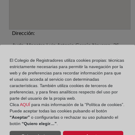
Dirección:
Avda. Maestro Luis Antonio García Navarro, 26,
46370
El Colegio de Registradores utiliza cookies propias: técnicas
Horario:
estrictamente necesarias para permitir la navegación por la
web y de preferencias para recordar información para que
De lunes a viernes de 09:00 a 17:00 horas
el usuario acceda al servicio con determinadas
Agosto: De lunes a viernes de 09:00 a 14:00 horas
características. También utiliza cookies de terceros de
Los días 24 y 31 de diciembre de 09:00 a 14:00
preferencias, y para fines analíticos respecto del uso por
parte del usuario de la propia web.
horas
Clica
AQUÍ
para más información de la “Política de cookies”.
Puede aceptar todas las cookies pulsando el botón
Datos de contacto:
“Aceptar”
o configurarlas o rechazar su uso pulsando el
botón
“Quiero elegir…”
.
96 252 00 34