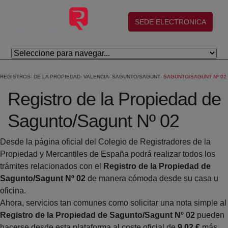
Saltar al contenido principal
(abre en nueva ventana)
SEDE ELECTRONICA
REGISTROS
DE LA PROPIEDAD
VALENCIA
SAGUNTO/SAGUNT
SAGUNTO/SAGUNT Nº 02
Registro de la Propiedad de
Sagunto/Sagunt Nº 02
Desde la página oficial del Colegio de Registradores de la
Propiedad y Mercantiles de España podrá realizar todos los
trámites relacionados con el
Registro de la Propiedad de
Sagunto/Sagunt Nº 02
de manera cómoda desde su casa u
oficina.
Ahora, servicios tan comunes como solicitar una nota simple al
Registro de la Propiedad de Sagunto/Sagunt Nº 02
pueden
hacerse desde esta plataforma al coste oficial de
9,02 €
más