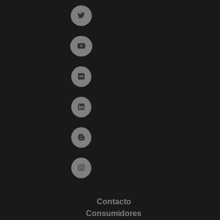
Ir a twitter (abre en ventana nueva)
Ir a YouTube (abre en ventana nueva)
Ir a Flickr (abre en ventana nueva)
Ir a Linkedin (abre en ventana nueva)
Ir al Blog (abre en ventana nueva)
Ir a Instagram (abre en ventana nueva)
Contacto
Consumidores