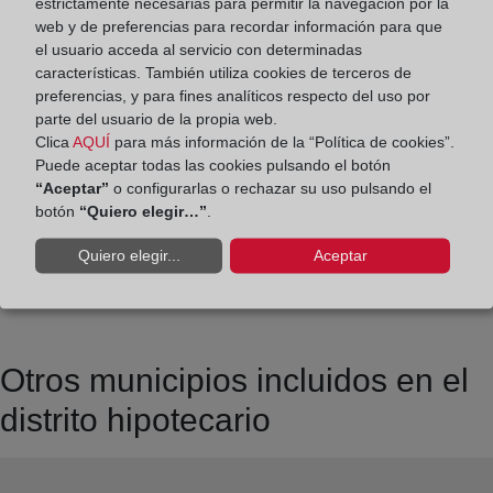
estrictamente necesarias para permitir la navegación por la
Los días 24 y 31 de diciembre de 09:00 a 14:00
web y de preferencias para recordar información para que
horas
el usuario acceda al servicio con determinadas
características. También utiliza cookies de terceros de
Datos de contacto:
preferencias, y para fines analíticos respecto del uso por
parte del usuario de la propia web.
(96) 268 14 94
Clica
AQUÍ
para más información de la “Política de cookies”.
sagunto2@registrodelapropiedad.org
Puede aceptar todas las cookies pulsando el botón
“Aceptar”
o configurarlas o rechazar su uso pulsando el
Datos del Registrador:
botón
“Quiero elegir…”
.
María Teresa López Alfonso
Quiero elegir...
Aceptar
Delegado de Protección de Datos:
dpo@corpme.es
Otros municipios incluidos en el
distrito hipotecario