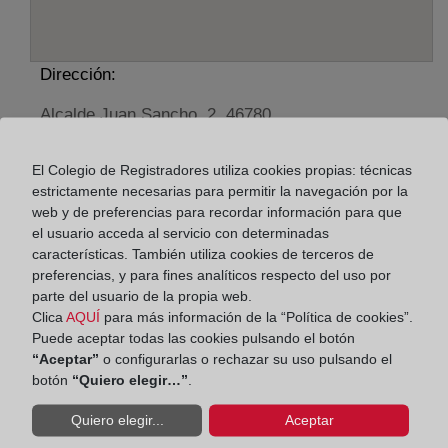
Dirección:
Alcalde Juan Sancho, 2, 46780
Horario:
El Colegio de Registradores utiliza cookies propias: técnicas
estrictamente necesarias para permitir la navegación por la
De lunes a viernes de 09:00 a 17:00 horas
web y de preferencias para recordar información para que
Agosto: De lunes a viernes de 09:00 a 14:00 horas
el usuario acceda al servicio con determinadas
Los días 24 y 31 de diciembre de 09:00 a 14:00
características. También utiliza cookies de terceros de
horas
preferencias, y para fines analíticos respecto del uso por
parte del usuario de la propia web.
Clica
AQUÍ
para más información de la “Política de cookies”.
Datos de contacto:
Puede aceptar todas las cookies pulsando el botón
96 285 88 13
“Aceptar”
o configurarlas o rechazar su uso pulsando el
botón
“Quiero elegir…”
.
oliva@registrodelapropiedad.org
Datos del Registrador:
Quiero elegir...
Aceptar