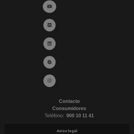
Ir a YouTube (abre en ventana nueva)
Ir a Flickr (abre en ventana nueva)
Ir a Linkedin (abre en ventana nueva)
Ir al Blog (abre en ventana nueva)
Ir a Instagram (abre en ventana nueva)
Contacto
Consumidores
Teléfono:
900 10 11 41
Aviso legal