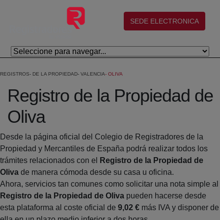
Saltar al contenido principal
(abre en nueva ventana)
SEDE ELECTRONICA
REGISTROS
DE LA PROPIEDAD
VALENCIA
OLIVA
Registro de la Propiedad de
Oliva
Desde la página oficial del Colegio de Registradores de la
Propiedad y Mercantiles de España podrá realizar todos los
trámites relacionados con el
Registro de la Propiedad de
Oliva
de manera cómoda desde su casa u oficina.
Ahora, servicios tan comunes como solicitar una nota simple al
Registro de la Propiedad de Oliva
pueden hacerse desde
esta plataforma al coste oficial de
9,02 €
más IVA y disponer de
ella en un plazo medio inferior a dos horas.