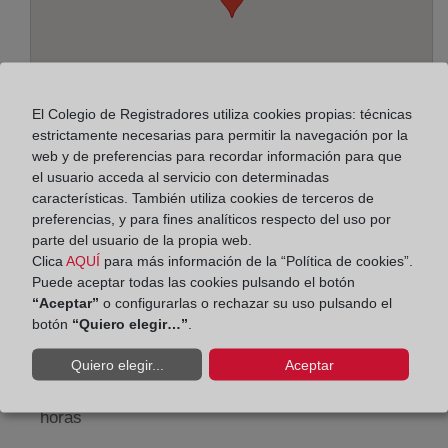
El Colegio de Registradores utiliza cookies propias: técnicas
estrictamente necesarias para permitir la navegación por la
web y de preferencias para recordar información para que
el usuario acceda al servicio con determinadas
características. También utiliza cookies de terceros de
preferencias, y para fines analíticos respecto del uso por
Dirección:
parte del usuario de la propia web.
Pintor Peyró, 12 - 7ª pl., 46010
Clica
AQUÍ
para más información de la “Política de cookies”.
Puede aceptar todas las cookies pulsando el botón
Horario:
“Aceptar”
o configurarlas o rechazar su uso pulsando el
botón
“Quiero elegir…”
.
De lunes a viernes de 09:00 a 17:00 horas
Quiero elegir...
Aceptar
Agosto: De lunes a viernes de 09:00 a 14:00 horas
Los días 24 y 31 de diciembre de 09:00 a 14:00
horas