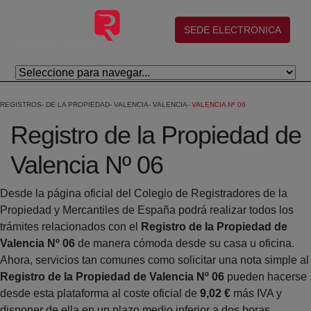
Saltar al contenido principal
(abre en nueva ventana)
SEDE ELECTRONICA
REGISTROS
DE LA PROPIEDAD
VALENCIA
VALENCIA
VALENCIA Nº 06
Registro de la Propiedad de
Valencia Nº 06
Desde la página oficial del Colegio de Registradores de la
Propiedad y Mercantiles de España podrá realizar todos los
trámites relacionados con el
Registro de la Propiedad de
Valencia Nº 06
de manera cómoda desde su casa u oficina.
Ahora, servicios tan comunes como solicitar una nota simple al
Registro de la Propiedad de Valencia Nº 06
pueden hacerse
desde esta plataforma al coste oficial de
9,02 €
más IVA y
disponer de ella en un plazo medio inferior a dos horas.