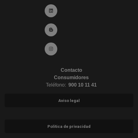
Ir a Linkedin (abre en ventana nueva)
Ir al Blog (abre en ventana nueva)
Ir a Instagram (abre en ventana nueva)
Contacto
Consumidores
Teléfono:
900 10 11 41
Aviso legal
Política de privacidad