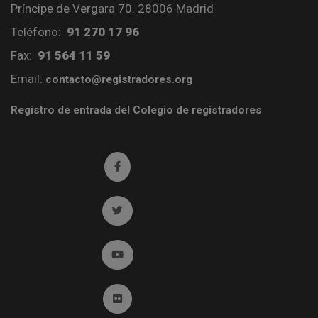
Príncipe de Vergara 70. 28006 Madrid
Teléfono:
91 270 17 96
Fax:
91 564 11 59
Email:
contacto@registradores.org
Registro de entrada del Colegio de registradores
Ir a facebook (abre en ventana nueva)
Ir a twitter (abre en ventana nueva)
Ir a YouTube (abre en ventana nueva)
Ir a Flickr (abre en ventana nueva)