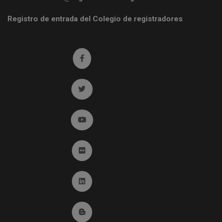
Registro de entrada del Colegio de registradores
Ir a facebook (abre en ventana nueva)
Ir a twitter (abre en ventana nueva)
Ir a YouTube (abre en ventana nueva)
Ir a Flickr (abre en ventana nueva)
Ir a Linkedin (abre en ventana nueva)
Ir al Blog (abre en ventana nueva)