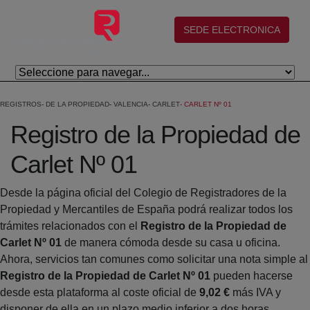
Saltar al contenido principal
(abre en nueva ventana)
SEDE ELECTRONICA
REGISTROS
DE LA PROPIEDAD
VALENCIA
CARLET
CARLET Nº 01
Registro de la Propiedad de
Carlet Nº 01
Desde la página oficial del Colegio de Registradores de la
Propiedad y Mercantiles de España podrá realizar todos los
trámites relacionados con el
Registro de la Propiedad de
Carlet Nº 01
de manera cómoda desde su casa u oficina.
Ahora, servicios tan comunes como solicitar una nota simple al
Registro de la Propiedad de Carlet Nº 01
pueden hacerse
desde esta plataforma al coste oficial de
9,02 €
más IVA y
disponer de ella en un plazo medio inferior a dos horas.