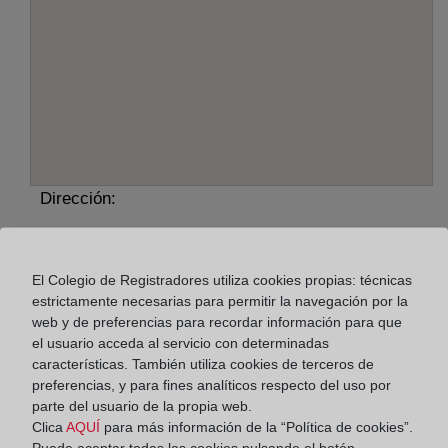
Dirección:
Avda. de Europa, 5, 46240
Horario:
El Colegio de Registradores utiliza cookies propias: técnicas
estrictamente necesarias para permitir la navegación por la
De lunes a viernes de 09:00 a 17:00 horas
web y de preferencias para recordar información para que
Agosto: De lunes a viernes de 09:00 a 14:00 horas
el usuario acceda al servicio con determinadas
características. También utiliza cookies de terceros de
Los días 24 y 31 de diciembre de 09:00 a 14:00
preferencias, y para fines analíticos respecto del uso por
horas
parte del usuario de la propia web.
Clica
AQUÍ
para más información de la “Política de cookies”.
Puede aceptar todas las cookies pulsando el botón