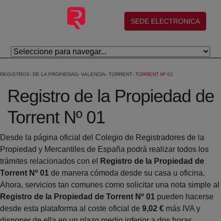
Saltar al contenido principal
(abre en nueva ventana)
SEDE ELECTRONICA
REGISTROS
DE LA PROPIEDAD
VALENCIA
TORRENT
TORRENT Nº 01
Registro de la Propiedad de
Torrent Nº 01
Desde la página oficial del Colegio de Registradores de la
Propiedad y Mercantiles de España podrá realizar todos los
trámites relacionados con el
Registro de la Propiedad de
Torrent Nº 01
de manera cómoda desde su casa u oficina.
Ahora, servicios tan comunes como solicitar una nota simple al
Registro de la Propiedad de Torrent Nº 01
pueden hacerse
desde esta plataforma al coste oficial de
9,02 €
más IVA y
disponer de ella en un plazo medio inferior a dos horas.