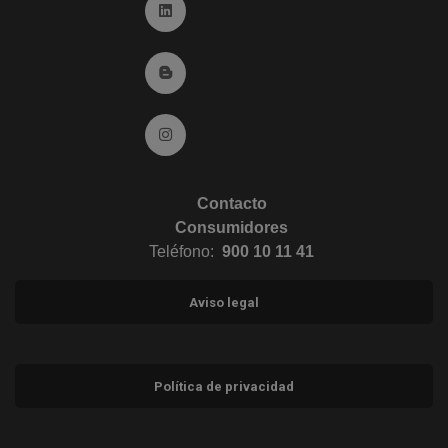
Ir a Linkedin (abre en ventana nueva)
Ir al Blog (abre en ventana nueva)
Ir a Instagram (abre en ventana nueva)
Contacto
Consumidores
Teléfono:
900 10 11 41
Aviso legal
Política de privacidad