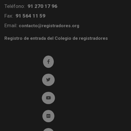
Teléfono:
91 270 17 96
Fax:
91 564 11 59
Email:
contacto@registradores.org
Registro de entrada del Colegio de registradores
Ir a facebook (abre en ventana nueva)
Ir a twitter (abre en ventana nueva)
Ir a YouTube (abre en ventana nueva)
Ir a Flickr (abre en ventana nueva)