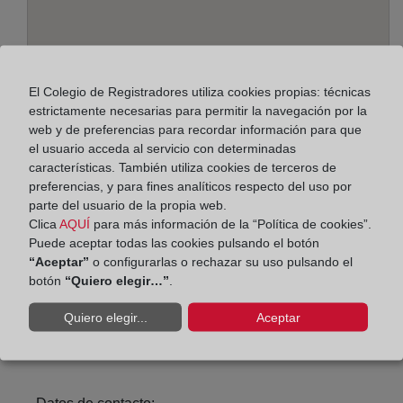
El Colegio de Registradores utiliza cookies propias: técnicas
estrictamente necesarias para permitir la navegación por la
web y de preferencias para recordar información para que
el usuario acceda al servicio con determinadas
características. También utiliza cookies de terceros de
Dirección:
preferencias, y para fines analíticos respecto del uso por
parte del usuario de la propia web.
Barcelona 92, 100, 46900
Clica
AQUÍ
para más información de la “Política de cookies”.
Puede aceptar todas las cookies pulsando el botón
Horario:
“Aceptar”
o configurarlas o rechazar su uso pulsando el
botón
“Quiero elegir…”
.
De lunes a viernes de 09:00 a 17:00 horas
Agosto: De lunes a viernes de 09:00 a 14:00 horas
Quiero elegir...
Aceptar
Los días 24 y 31 de diciembre de 09:00 a 14:00
horas