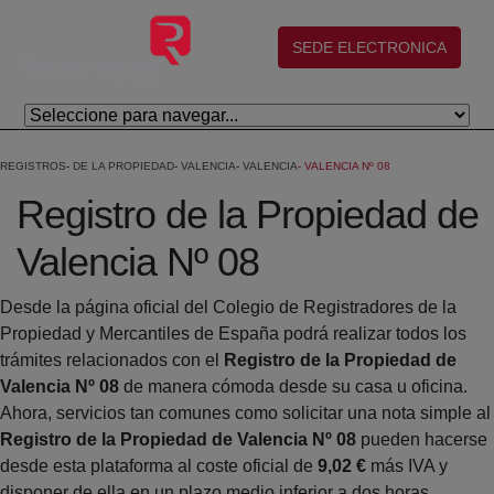
Saltar al contenido principal
(abre en nueva ventana)
SEDE ELECTRONICA
REGISTROS
DE LA PROPIEDAD
VALENCIA
VALENCIA
VALENCIA Nº 08
Registro de la Propiedad de
Valencia Nº 08
Desde la página oficial del Colegio de Registradores de la
Propiedad y Mercantiles de España podrá realizar todos los
trámites relacionados con el
Registro de la Propiedad de
Valencia Nº 08
de manera cómoda desde su casa u oficina.
Ahora, servicios tan comunes como solicitar una nota simple al
Registro de la Propiedad de Valencia Nº 08
pueden hacerse
desde esta plataforma al coste oficial de
9,02 €
más IVA y
disponer de ella en un plazo medio inferior a dos horas.