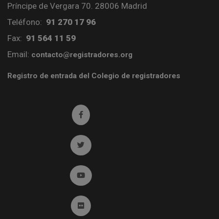
Príncipe de Vergara 70. 28006 Madrid
Teléfono:
91 270 17 96
Fax:
91 564 11 59
Email:
contacto@registradores.org
Registro de entrada del Colegio de registradores
Ir a facebook (abre en ventana nueva)
Ir a twitter (abre en ventana nueva)
Ir a YouTube (abre en ventana nueva)
Ir a Flickr (abre en ventana nueva)