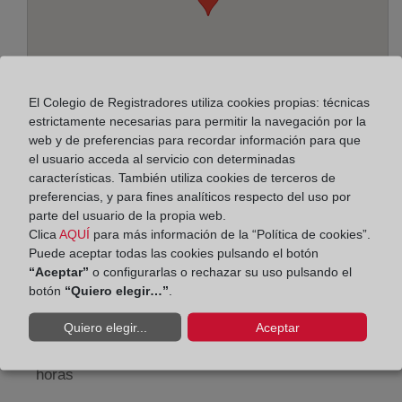
El Colegio de Registradores utiliza cookies propias: técnicas
estrictamente necesarias para permitir la navegación por la
web y de preferencias para recordar información para que
el usuario acceda al servicio con determinadas
características. También utiliza cookies de terceros de
preferencias, y para fines analíticos respecto del uso por
Dirección:
parte del usuario de la propia web.
Pintor Peyró, 12 - 2º, 46010
Clica
AQUÍ
para más información de la “Política de cookies”.
Puede aceptar todas las cookies pulsando el botón
Horario:
“Aceptar”
o configurarlas o rechazar su uso pulsando el
botón
“Quiero elegir…”
.
De lunes a viernes de 09:00 a 17:00 horas
Quiero elegir...
Aceptar
Agosto: De lunes a viernes de 09:00 a 14:00 horas
Los días 24 y 31 de diciembre de 09:00 a 14:00
horas