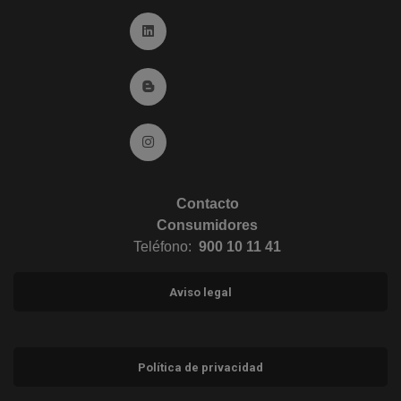
Ir a Linkedin (abre en ventana nueva)
Ir al Blog (abre en ventana nueva)
Ir a Instagram (abre en ventana nueva)
Contacto
Consumidores
Teléfono:
900 10 11 41
Aviso legal
Política de privacidad