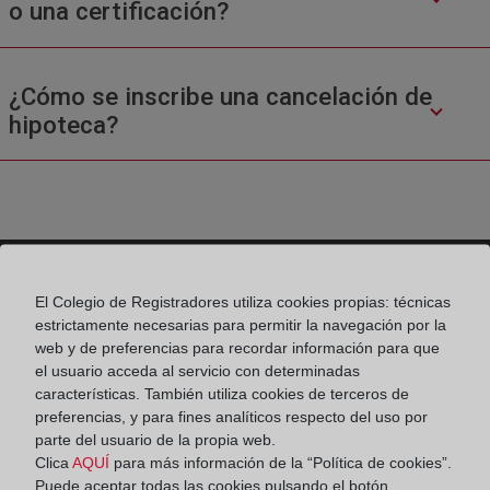
o una certificación?
¿Cómo se inscribe una cancelación de
hipoteca?
El Colegio de Registradores utiliza cookies propias: técnicas
Colegio de Registradores
estrictamente necesarias para permitir la navegación por la
web y de preferencias para recordar información para que
Príncipe de Vergara 70. 28006 Madrid
el usuario acceda al servicio con determinadas
características. También utiliza cookies de terceros de
Teléfono:
91 270 17 96
preferencias, y para fines analíticos respecto del uso por
Fax:
91 564 11 59
parte del usuario de la propia web.
Clica
AQUÍ
para más información de la “Política de cookies”.
Email:
contacto@registradores.org
Puede aceptar todas las cookies pulsando el botón