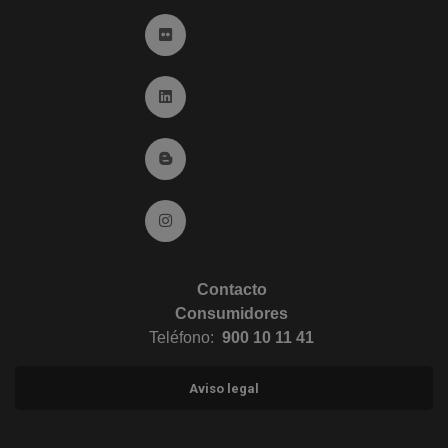
Ir a Flickr (abre en ventana nueva)
Ir a Linkedin (abre en ventana nueva)
Ir al Blog (abre en ventana nueva)
Ir a Instagram (abre en ventana nueva)
Contacto
Consumidores
Teléfono:
900 10 11 41
Aviso legal