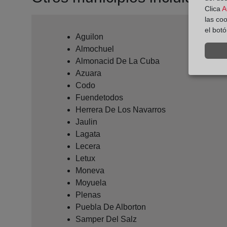
Clica
A
las co
el bot
Aguilon
Almochuel
Almonacid De La Cuba
Azuara
Codo
Fuendetodos
Herrera De Los Navarros
Jaulin
Lagata
Lecera
Letux
Moneva
Moyuela
Plenas
Puebla De Alborton
Samper Del Salz