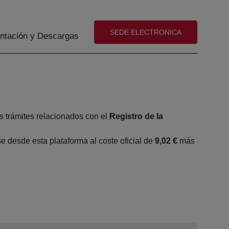
(abre en nueva ventana)
SEDE ELECTRONICA
tación y Descargas
s trámites relacionados con el
Registro de la
 desde esta plataforma al coste oficial de
9,02 €
más