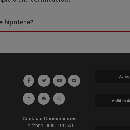
e hipoteca?
Aviso
Ir a facebook (abre en ventana nueva)
Ir a twitter (abre en ventana nueva)
Ir a YouTube (abre en ventana nuev
Ir a Flickr (abre en ventana 
Ir a Linkedin (abre en ventana nueva)
Ir al Blog (abre en ventana nueva)
Ir a Instagram (abre en ventana nue
Política 
Contacto Consumidores
Teléfono:
900 10 11 41