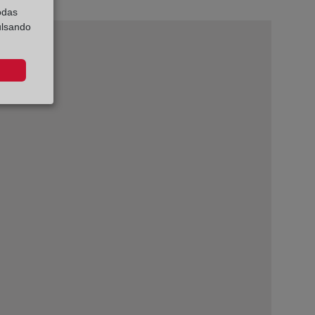
odas
ulsando