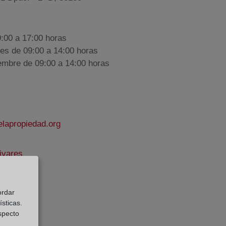
9:00 a 17:00 horas
nes de 09:00 a 14:00 horas
iembre de 09:00 a 14:00 horas
elapropiedad.org
ivares
e Datos:
ordar
sticas.
especto