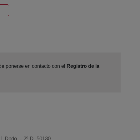
entana nueva
ede ponerse en contacto con el
Registro de la
e
 1 Dpdo. - 2º D, 50130