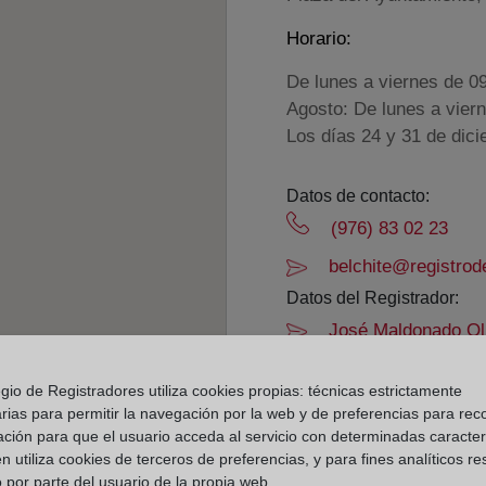
Horario:
De lunes a viernes de 0
Agosto: De lunes a vier
Los días 24 y 31 de dic
Datos de contacto:
(976) 83 02 23
belchite@registrod
Datos del Registrador:
José Maldonado Ol
Delegado de Protección d
gio de Registradores utiliza cookies propias: técnicas estrictamente
dpo@corpme.es
rias para permitir la navegación por la web y de preferencias para rec
ación para que el usuario acceda al servicio con determinadas caracterí
 utiliza cookies de terceros de preferencias, y para fines analíticos r
el distrito hipotecario
 por parte del usuario de la propia web.