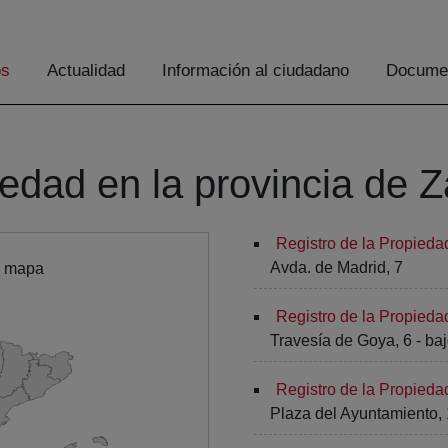
os
Actualidad
Información al ciudadano
Documen
iedad en la provincia de 
Registro de la Propied
Avda. de Madrid, 7
l mapa
Registro de la Propieda
Travesía de Goya, 6 - ba
Registro de la Propieda
Plaza del Ayuntamiento, 