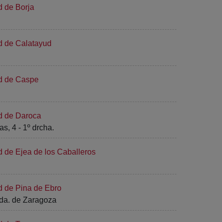
d de Borja
d de Calatayud
ad de Caspe
ad de Daroca
s, 4 - 1º drcha.
d de Ejea de los Caballeros
d de Pina de Ebro
vda. de Zaragoza