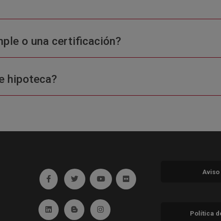
ple o una certificación?
e hipoteca?
Aviso
Ir a facebook (abre en ventana nueva)
Ir a twitter (abre en ventana nueva)
Ir a YouTube (abre en ventana nuev
Ir a Flickr (abre en ventana 
Ir a Linkedin (abre en ventana nueva)
Ir al Blog (abre en ventana nueva)
Ir a Instagram (abre en ventana nue
Política 