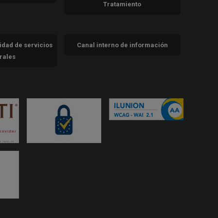
Tratamiento
cidad de servicios
Canal interno de información
trales