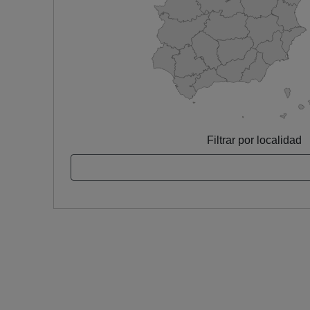
Filtrar por localidad