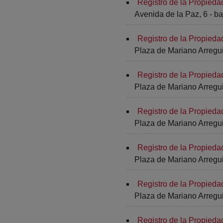
Registro de la Propieda
Avenida de la Paz, 6 - ba
Registro de la Propied
Plaza de Mariano Arregui,
Registro de la Propied
Plaza de Mariano Arregui,
Registro de la Propied
Plaza de Mariano Arregui,
Registro de la Propied
Plaza de Mariano Arregui,
Registro de la Propied
Plaza de Mariano Arregui,
Registro de la Propied