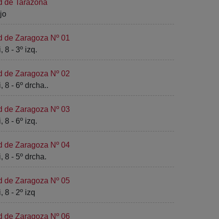
d de Tarazona
jo
ad de Zaragoza Nº 01
 8 - 3º izq.
ad de Zaragoza Nº 02
 8 - 6º drcha..
ad de Zaragoza Nº 03
 8 - 6º izq.
ad de Zaragoza Nº 04
 8 - 5º drcha.
ad de Zaragoza Nº 05
 8 - 2º izq
ad de Zaragoza Nº 06