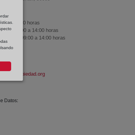
ordar
sticas.
9:00 a 17:00 horas
especto
nes de 09:00 a 14:00 horas
iembre de 09:00 a 14:00 horas
odas
ulsando
rodelapropiedad.org
e Datos: