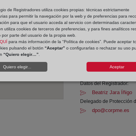
gio de Registradores utiliza cookies propias: técnicas estrictamente
Horario:
rias para permitir la navegación por la web y de preferencias para rec
ación para que el usuario acceda al servicio con determinadas caracterí
De lunes a viernes de 0
 utiliza cookies de terceros de preferencias, y para fines analíticos r
Agosto: De lunes a vier
 por parte del usuario de la propia web.
Los días 24 y 31 de dic
QUÍ
para más información de la “Política de cookies”. Puede aceptar t
okies pulsando el botón
“Aceptar”
o configurarlas o rechazar su uso p
ón
“Quiero elegir…”
.
Datos de contacto:
(976) 76 01 02
Quiero elegir...
Aceptar
zaragoza15@regist
Datos del Registrador:
Beatriz Jara Íñigo
Delegado de Protección d
dpo@corpme.es