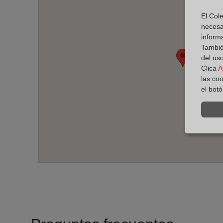
El Cole
necesa
inform
También
del uso
Clica
A
las co
el bot