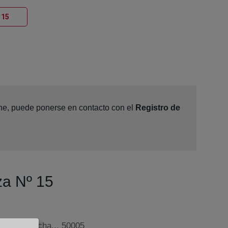
Ventana nueva
 15
line, puede ponerse en contacto con el
Registro de
za Nº 15
, 8 - 6º drcha.., 50005