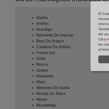
El Cole
Alarba
necesa
Aniñon
inform
También
Arandiga
del uso
Belmonte De Gracian
Clica
A
Brea De Aragon
las co
Castejon De Alarba
el bot
Frasno (el)
Gotor
Illueca
Jarque
Maluenda
Mara
Mesones De Isuela
Morata De Jiloca
Mores
Munebrega