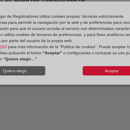
gio de Registradores utiliza cookies propias: técnicas estrictamente
rias para permitir la navegación por la web y de preferencias para rec
ación para que el usuario acceda al servicio con determinadas caracterí
 utiliza cookies de terceros de preferencias, y para fines analíticos r
 por parte del usuario de la propia web.
QUÍ
para más información de la “Política de cookies”. Puede aceptar t
okies pulsando el botón
“Aceptar”
o configurarlas o rechazar su uso p
ón
“Quiero elegir…”
.
Quiero elegir...
Aceptar