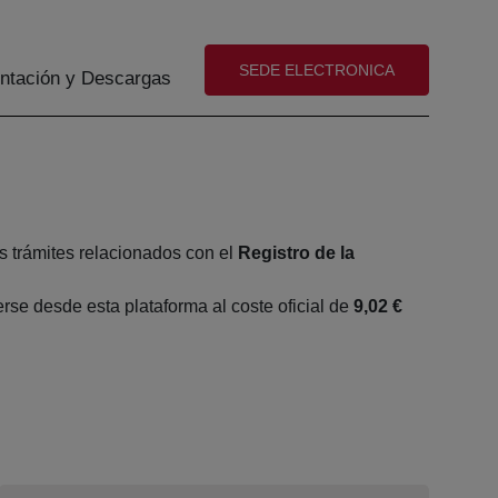
(abre en nueva ventana)
SEDE ELECTRONICA
tación y Descargas
s trámites relacionados con el
Registro de la
se desde esta plataforma al coste oficial de
9,02 €