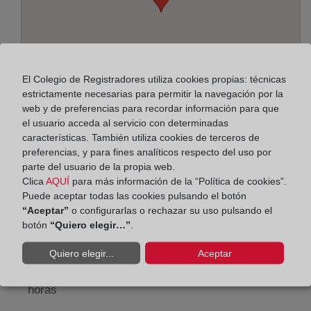
El Colegio de Registradores utiliza cookies propias: técnicas
estrictamente necesarias para permitir la navegación por la
web y de preferencias para recordar información para que
el usuario acceda al servicio con determinadas
características. También utiliza cookies de terceros de
preferencias, y para fines analíticos respecto del uso por
Dirección:
parte del usuario de la propia web.
Plaza de Mariano Arregui, 8 - 5º izq., 50005
Clica
AQUÍ
para más información de la “Política de cookies”.
Puede aceptar todas las cookies pulsando el botón
Horario:
“Aceptar”
o configurarlas o rechazar su uso pulsando el
botón
“Quiero elegir…”
.
De lunes a viernes de 09:00 a 17:00 horas
Quiero elegir...
Aceptar
Agosto: De lunes a viernes de 09:00 a 14:00 horas
Los días 24 y 31 de diciembre de 09:00 a 14:00
horas