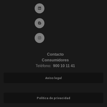
Ir a Linkedin (abre en ventana nueva)
Ir al Blog (abre en ventana nueva)
Ir a Instagram (abre en ventana nueva)
Contacto
Consumidores
Teléfono:
900 10 11 41
Aviso legal
Política de privacidad