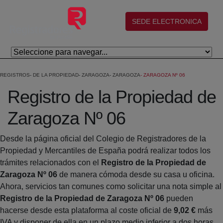
Saltar al contenido principal
(abre en nueva ventana)
SEDE ELECTRONICA
REGISTROS
DE LA PROPIEDAD
ZARAGOZA
ZARAGOZA
ZARAGOZA Nº 06
Registro de la Propiedad de
Zaragoza Nº 06
Desde la página oficial del Colegio de Registradores de la
Propiedad y Mercantiles de España podrá realizar todos los
trámites relacionados con el
Registro de la Propiedad de
Zaragoza Nº 06
de manera cómoda desde su casa u oficina.
Ahora, servicios tan comunes como solicitar una nota simple al
Registro de la Propiedad de Zaragoza Nº 06
pueden
hacerse desde esta plataforma al coste oficial de
9,02 €
más
IVA y disponer de ella en un plazo medio inferior a dos horas.