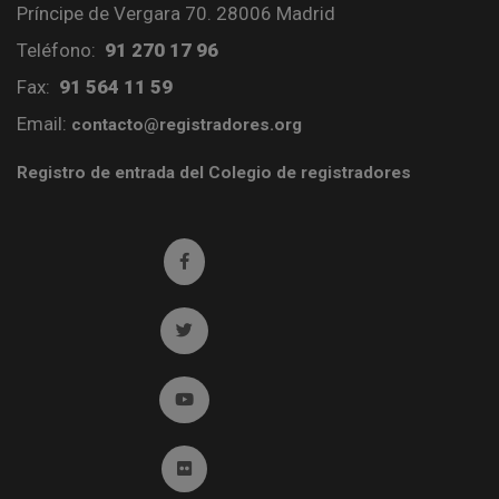
Príncipe de Vergara 70. 28006 Madrid
Teléfono:
91 270 17 96
Fax:
91 564 11 59
Email:
contacto@registradores.org
Registro de entrada del Colegio de registradores
Ir a facebook (abre en ventana nueva)
Ir a twitter (abre en ventana nueva)
Ir a YouTube (abre en ventana nueva)
Ir a Flickr (abre en ventana nueva)