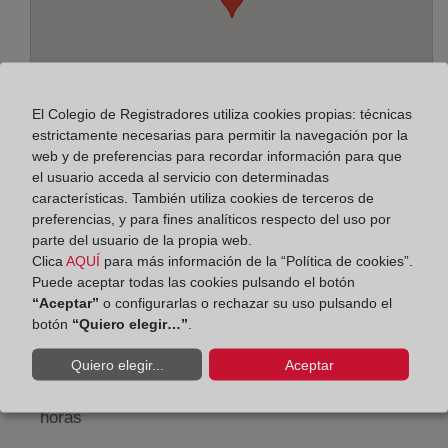
El Colegio de Registradores utiliza cookies propias: técnicas
estrictamente necesarias para permitir la navegación por la
web y de preferencias para recordar información para que
el usuario acceda al servicio con determinadas
características. También utiliza cookies de terceros de
preferencias, y para fines analíticos respecto del uso por
Dirección:
parte del usuario de la propia web.
Plaza de Mariano Arregui, 8 - 4º drcha., 50005
Clica
AQUÍ
para más información de la “Política de cookies”.
Puede aceptar todas las cookies pulsando el botón
Horario:
“Aceptar”
o configurarlas o rechazar su uso pulsando el
botón
“Quiero elegir…”
.
De lunes a viernes de 09:00 a 17:00 horas
Quiero elegir...
Aceptar
Agosto: De lunes a viernes de 09:00 a 14:00 horas
Los días 24 y 31 de diciembre de 09:00 a 14:00
horas