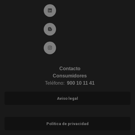
Ir a Linkedin (abre en ventana nueva)
Ir al Blog (abre en ventana nueva)
Ir a Instagram (abre en ventana nueva)
Contacto
Consumidores
Teléfono:
900 10 11 41
Aviso legal
Política de privacidad