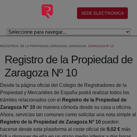
Saltar al contenido principal
(abre en nueva ventana)
SEDE ELECTRONICA
REGISTROS
DE LA PROPIEDAD
ZARAGOZA
ZARAGOZA
ZARAGOZA Nº 10
Registro de la Propiedad de
Zaragoza Nº 10
Desde la página oficial del Colegio de Registradores de la
Propiedad y Mercantiles de España podrá realizar todos los
trámites relacionados con el
Registro de la Propiedad de
Zaragoza Nº 10
de manera cómoda desde su casa u oficina.
Ahora, servicios tan comunes como solicitar una nota simple al
Registro de la Propiedad de Zaragoza Nº 10
pueden
hacerse desde esta plataforma al coste oficial de
9,02 €
más
IVA y disponer de ella en un plazo medio inferior a dos horas.