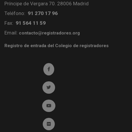
Príncipe de Vergara 70. 28006 Madrid
Teléfono:
91 270 17 96
Fax:
91 564 11 59
Email:
contacto@registradores.org
Registro de entrada del Colegio de registradores
Ir a facebook (abre en ventana nueva)
Ir a twitter (abre en ventana nueva)
Ir a YouTube (abre en ventana nueva)
Ir a Flickr (abre en ventana nueva)