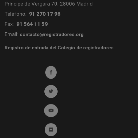
Príncipe de Vergara 70. 28006 Madrid
Teléfono:
91 270 17 96
Fax:
91 564 11 59
Email:
contacto@registradores.org
Registro de entrada del Colegio de registradores
Ir a facebook (abre en ventana nueva)
Ir a twitter (abre en ventana nueva)
Ir a YouTube (abre en ventana nueva)
Ir a Flickr (abre en ventana nueva)