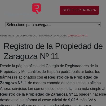
Saltar al contenido principal
(abre en nueva ventana)
SEDE ELECTRONICA
REGISTROS
DE LA PROPIEDAD
ZARAGOZA
ZARAGOZA
ZARAGOZA Nº 11
Registro de la Propiedad de
Zaragoza Nº 11
Desde la página oficial del Colegio de Registradores de la
Propiedad y Mercantiles de España podrá realizar todos los
trámites relacionados con el
Registro de la Propiedad de
Zaragoza Nº 11
de manera cómoda desde su casa u oficina.
Ahora, servicios tan comunes como solicitar una nota simple al
Registro de la Propiedad de Zaragoza Nº 11
pueden hacerse
desde esta plataforma al coste oficial de
9,02 €
más IVA y
disponer de ella en un plazo medio inferior a dos horas.