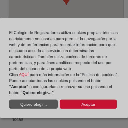
El Colegio de Registradores utiliza cookies propias: técnicas
estrictamente necesarias para permitir la navegación por la
web y de preferencias para recordar información para que
el usuario acceda al servicio con determinadas
características. También utiliza cookies de terceros de
preferencias, y para fines analíticos respecto del uso por
Dirección:
parte del usuario de la propia web.
Plaza de Mariano Arregui, 8 - 4º izq., 50005
Clica
AQUÍ
para más información de la “Política de cookies”.
Puede aceptar todas las cookies pulsando el botón
Horario:
“Aceptar”
o configurarlas o rechazar su uso pulsando el
botón
“Quiero elegir…”
.
De lunes a viernes de 09:00 a 17:00 horas
Quiero elegir...
Aceptar
Agosto: De lunes a viernes de 09:00 a 14:00 horas
Los días 24 y 31 de diciembre de 09:00 a 14:00
horas