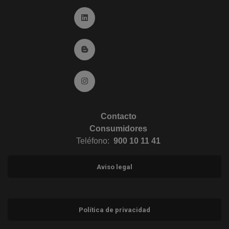
Ir a Linkedin (abre en ventana nueva)
Ir al Blog (abre en ventana nueva)
Ir a Instagram (abre en ventana nueva)
Contacto
Consumidores
Teléfono:
900 10 11 41
Aviso legal
Política de privacidad