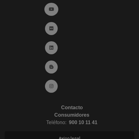
Ir a YouTube (abre en ventana nueva)
Ir a Flickr (abre en ventana nueva)
Ir a Linkedin (abre en ventana nueva)
Ir al Blog (abre en ventana nueva)
Ir a Instagram (abre en ventana nueva)
Contacto
Consumidores
Teléfono:
900 10 11 41
Aviso legal