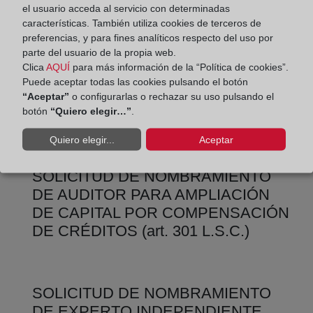
el usuario acceda al servicio con determinadas
características. También utiliza cookies de terceros de
preferencias, y para fines analíticos respecto del uso por
parte del usuario de la propia web.
SOLICITUD DE NOMBRAMIENTO
Clica
AQUÍ
para más información de la “Política de cookies”.
DE AUDITOR PARA AMPLIACIÓN
Puede aceptar todas las cookies pulsando el botón
DE CAPITAL CON CARGO A
“Aceptar”
o configurarlas o rechazar su uso pulsando el
botón
“Quiero elegir…”
.
RESERVAS (art. 303 L.S.C.)
Quiero elegir...
Aceptar
SOLICITUD DE NOMBRAMIENTO
DE AUDITOR PARA AMPLIACIÓN
DE CAPITAL POR COMPENSACIÓN
DE CRÉDITOS (art. 301 L.S.C.)
SOLICITUD DE NOMBRAMIENTO
DE EXPERTO INDEPENDIENTE.