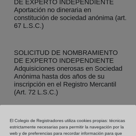
DE EXPERTO INDEPENDIENTE
Aportación no dineraria en
constitución de sociedad anónima (art.
67 L.S.C.)
SOLICITUD DE NOMBRAMIENTO
DE EXPERTO INDEPENDIENTE
Adquisiciones onerosas en Sociedad
Anónima hasta dos años de su
inscripción en el Registro Mercantil
(Art. 72 L.S.C.)
SOLICITUD DE NOMBRAMIENTO
El Colegio de Registradores utiliza cookies propias: técnicas
DE EXPERTO INDEPENDIENTE
estrictamente necesarias para permitir la navegación por la
web y de preferencias para recordar información para que
Transformación en Sociedad Anónima