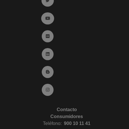
Ir a twitter (abre en ventana nueva)
Ir a YouTube (abre en ventana nueva)
Ir a Flickr (abre en ventana nueva)
Ir a Linkedin (abre en ventana nueva)
Ir al Blog (abre en ventana nueva)
Ir a Instagram (abre en ventana nueva)
Contacto
Consumidores
Teléfono:
900 10 11 41