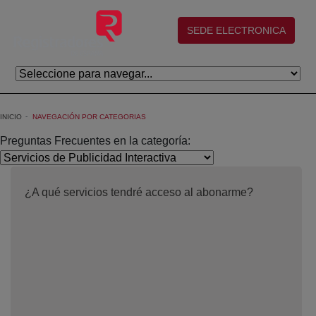
Saltar al contenido principal
(abre en nueva ventana)
SEDE ELECTRONICA
INICIO
NAVEGACIÓN POR CATEGORIAS
Preguntas Frecuentes en la categoría:
¿A qué servicios tendré acceso al abonarme?