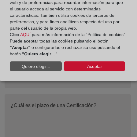
web y de preferencias para recordar información para que
el usuario acceda al servicio con determinadas
características. También utiliza cookies de terceros de
¿Cuál es el coste de la información en el Registro
preferencias, y para fines analíticos respecto del uso por
Mercantil?
parte del usuario de la propia web.
Clica
AQUÍ
para más información de la “Política de cookies”.
Puede aceptar todas las cookies pulsando el botón
“Aceptar”
o configurarlas o rechazar su uso pulsando el
botón
“Quiero elegir…”
.
Quiero elegir...
Aceptar
¿Cuál es el plazo de una Certificación?