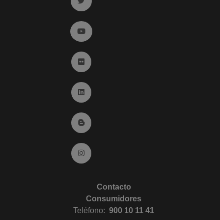
Ir a twitter (abre en ventana nueva)
Ir a YouTube (abre en ventana nueva)
Ir a Flickr (abre en ventana nueva)
Ir a Linkedin (abre en ventana nueva)
Ir al Blog (abre en ventana nueva)
Ir a Instagram (abre en ventana nueva)
Contacto
Consumidores
Teléfono:
900 10 11 41