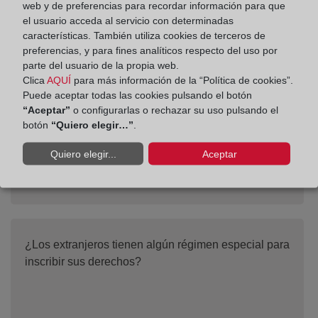
web y de preferencias para recordar información para que
el usuario acceda al servicio con determinadas
características. También utiliza cookies de terceros de
¿Existe algún servicio que permita la petición
preferencias, y para fines analíticos respecto del uso por
automatizada de información registral?
parte del usuario de la propia web.
Clica
AQUÍ
para más información de la “Política de cookies”.
Puede aceptar todas las cookies pulsando el botón
“Aceptar”
o configurarlas o rechazar su uso pulsando el
botón
“Quiero elegir…”
.
Quiero elegir...
Aceptar
¿Los extranjeros tienen algún régimen especial para
inscribir sus derechos?