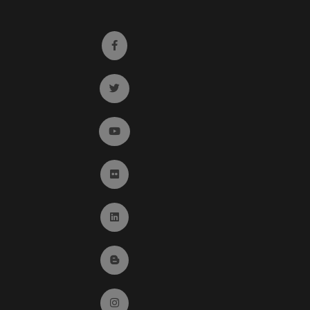
Ir a facebook (abre en ventana nueva)
Ir a twitter (abre en ventana nueva)
Ir a YouTube (abre en ventana nueva)
Ir a Flickr (abre en ventana nueva)
Ir a Linkedin (abre en ventana nueva)
Ir al Blog (abre en ventana nueva)
Ir a Instagram (abre en ventana nueva)