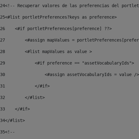
24
<!-- Recuperar valores de las preferencias del portlet
25
<#list portletPreferences?keys as preference> 
26
    <#if portletPreferences[preference] ??> 
27
        <#assign mapValues = portletPreferences[prefer
28
        <#list mapValues as value > 
29
            <#if preference == "assetVocabularyIds"> 
30
                <#assign assetVocabularyIds = value />
31
            </#if> 
32
        </#list> 
33
    </#if> 
34
</#list> 
35
<!--  