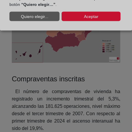
botón
“Quiero elegir…”
.
Quiero elegir...
Aceptar
Compraventas inscritas
El número de compraventas de vivienda ha
registrado un incremento trimestral del 5,3%,
alcanzando las 181.625 operaciones, nivel máximo
desde el tercer trimestre de 2007. Con respecto al
primer trimestre de 2024 el ascenso interanual ha
sido del 19,9%.