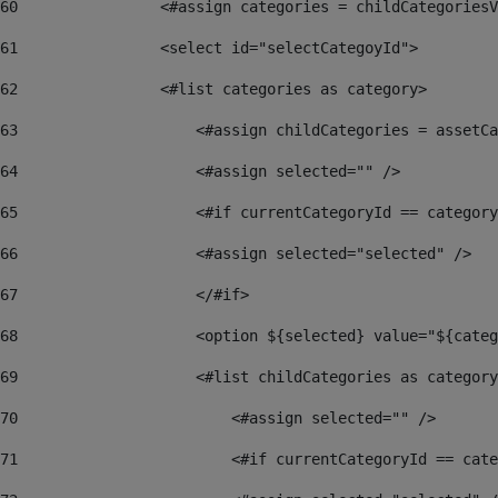
60
                <#assign categories = childCategoriesV
61
                <select id="selectCategoyId"> 
62
                <#list categories as category> 
63
                    <#assign childCategories = assetCa
64
                    <#assign selected="" /> 
65
                    <#if currentCategoryId == category
66
                    <#assign selected="selected" /> 
67
                    </#if> 
68
                    <option ${selected} value="${cate
69
                    <#list childCategories as category
70
                        <#assign selected="" /> 
71
                        <#if currentCategoryId == cate