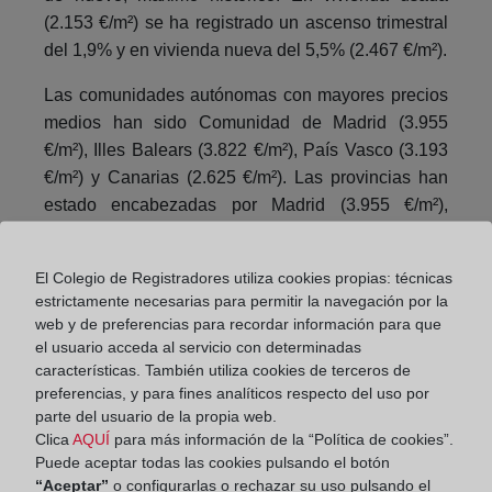
(2.153 €/m²) se ha registrado un ascenso trimestral
del 1,9% y en vivienda nueva del 5,5% (2.467 €/m²).
Las comunidades autónomas con mayores precios
medios han sido Comunidad de Madrid (3.955
€/m²), Illes Balears (3.822 €/m²), País Vasco (3.193
€/m²) y Canarias (2.625 €/m²). Las provincias han
estado encabezadas por Madrid (3.955 €/m²),
Gipuzkoa (3.847 €/m²), Illes Balears (3.822 €/m²),
Málaga (3.046 €/m²) y Bizkaia (2.974 €/m²),
El Colegio de Registradores utiliza cookies propias: técnicas
mientras que las capitales de provincia que
estrictamente necesarias para permitir la navegación por la
alcanzan los mayores precios son San Sebastián
web y de preferencias para recordar información para que
(5.824 €/m²), Madrid (4.716 €/m²), Barcelona (4.538
el usuario acceda al servicio con determinadas
€/m²), Palma (3.735 €/m²) y Bilbao (3.129 €/m²).
características. También utiliza cookies de terceros de
preferencias, y para fines analíticos respecto del uso por
Doce comunidades autónomas y treinta y tres
parte del usuario de la propia web.
provincias han registrado incrementos trimestrales.
Clica
AQUÍ
para más información de la “Política de cookies”.
Puede aceptar todas las cookies pulsando el botón
“Aceptar”
o configurarlas o rechazar su uso pulsando el