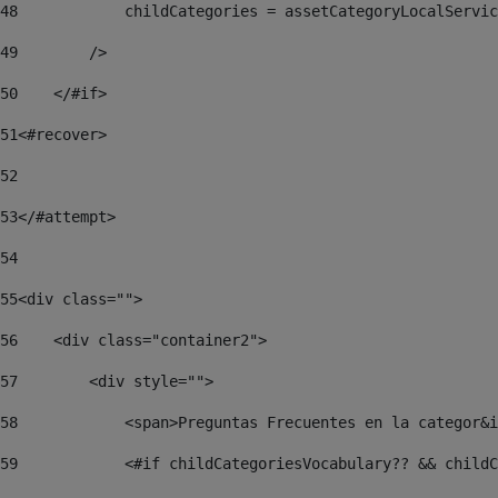
48
            childCategories = assetCategoryLocalServi
49
        /> 
50
    </#if> 
51
<#recover> 
52
53
</#attempt> 
54
55
<div class=""> 
56
    <div class="container2"> 
57
        <div style=""> 
58
            <span>Preguntas Frecuentes en la categor&i
59
            <#if childCategoriesVocabulary?? && childC