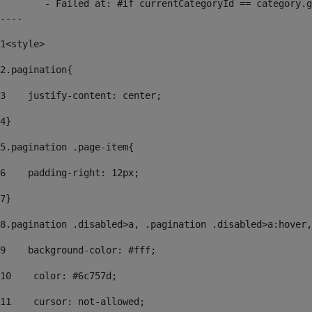
	- Failed at: #if currentCategoryId == category.get...  [in template "20099#20135#137620" at line 65, column 21]

----
1
<style> 
2
.pagination{ 
3
    justify-content: center; 
4
} 
5
.pagination .page-item{ 
6
    padding-right: 12px; 
7
} 
8
.pagination .disabled>a, .pagination .disabled>a:hover,
9
    background-color: #fff; 
10
    color: #6c757d; 
11
    cursor: not-allowed; 