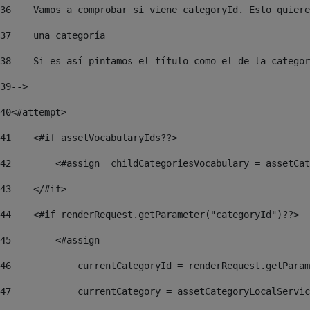
36
    Vamos a comprobar si viene categoryId. Esto quiere
37
    una categoría 
38
    Si es así pintamos el título como el de la categor
39
--> 
40
<#attempt> 
41
    <#if assetVocabularyIds??> 
42
        <#assign  childCategoriesVocabulary = assetCat
43
    </#if> 
44
    <#if renderRequest.getParameter("categoryId")??> 
45
        <#assign  
46
            currentCategoryId = renderRequest.getParam
47
            currentCategory = assetCategoryLocalServic