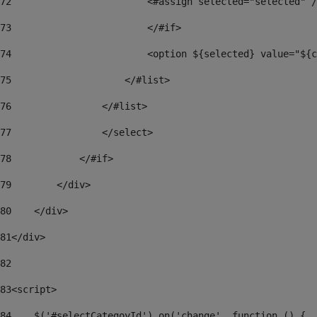
72
                        <#assign selected="selected" /
73
                        </#if> 
74
                        <option ${selected} value="${c
75
                    </#list> 
76
                </#list> 
77
                </select> 
78
            </#if> 
79
        </div> 
80
    </div> 
81
</div> 
82
83
<script> 
84
    $('#selectCategoyId').on('change', function () { 