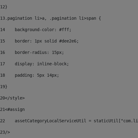
12
} 
13
.pagination li>a, .pagination li>span { 
14
    background-color: #fff; 
15
    border: 1px solid #dee2e6; 
16
    border-radius: 15px; 
17
    display: inline-block; 
18
    padding: 5px 14px; 
19
} 
20
</style> 
21
<#assign  
22
    assetCategoryLocalServiceUtil = staticUtil["com.li
23
/> 