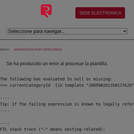
Saltar al contenido principal
(abre en nueva ventana)
SEDE ELECTRONICA
INICIO
NAVEGACIÓN POR CATEGORIAS
Se ha producido un error al procesar la plantilla.
The following has evaluated to null or missing:

==> currentCategoryId  [in template "20099#20135#137620"
----

Tip: If the failing expression is known to legally refer
----

----

FTL stack trace ("~" means nesting-related):
