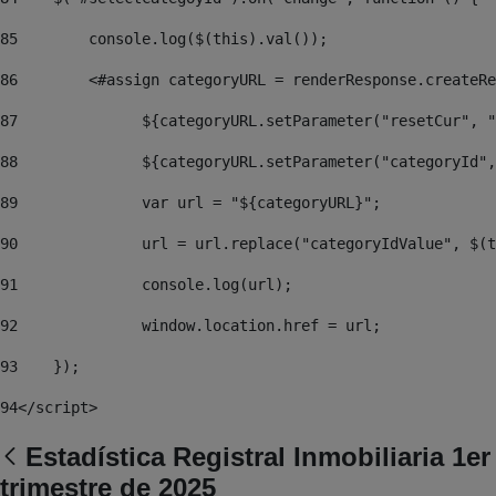
85
        console.log($(this).val()); 
86
        <#assign categoryURL = renderResponse.createRe
87
		${categoryURL.setParameter("resetCur", 
88
		${categoryURL.setParameter("categoryId"
89
		var url = "${categoryURL}"; 
90
		url = url.replace("categoryIdValue", $(
91
		console.log(url); 
92
		window.location.href = url; 
93
    }); 
94
</script> 
Estadística Registral Inmobiliaria 1er
trimestre de 2025