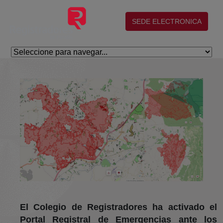
Saltar al contenido principal
(abre en nueva ventana)
SEDE ELECTRONICA
El Colegio de Registradores ha activado el
Portal Registral de Emergencias ante los