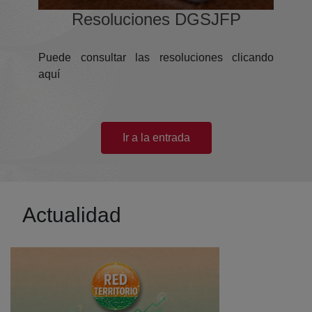
(abre en nueva ventana)
Resoluciones DGSJFP
Puede consultar las resoluciones clicando
aquí
(abre en nueva ventana)
Ir a la entrada
Actualidad