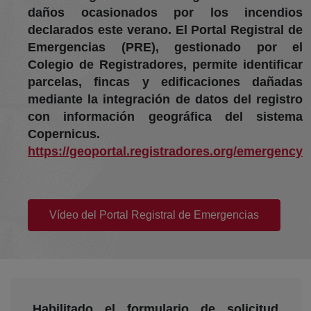
daños ocasionados por los incendios
declarados este verano. El Portal Registral de
Emergencias (PRE), gestionado por el
Colegio de Registradores, permite identificar
parcelas, fincas y edificaciones dañadas
mediante la integración de datos del registro
con información geográfica del sistema
Copernicus.
https://geoportal.registradores.org/emergency
(abre en nueva ventana)
Vídeo del Portal Registral de Emergencias
Habilitado el formulario de solicitud