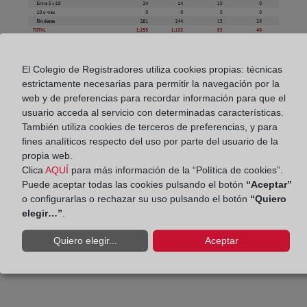
Empresas concursadas por actividad
El Colegio de Registradores utiliza cookies propias: técnicas
económica y tramo de asalariados
estrictamente necesarias para permitir la navegación por la
El 26% de las empresas concursadas tienen como
web y de preferencias para recordar información para que el
actividad económica principal el Comercio, el
usuario acceda al servicio con determinadas características.
15,8% la Construcción, y el 14,7% la Industria
También utiliza cookies de terceros de preferencias, y para
Manufacturera.
fines analíticos respecto del uso por parte del usuario de la
propia web.
En cuanto al número de asalariados, el 47,9% del
Clica
AQUÍ
para más información de la “Política de cookies”.
Puede aceptar todas las cookies pulsando el botón
“Aceptar”
total de empresas concursadas tiene menos de
o configurarlas o rechazar su uso pulsando el botón
“Quiero
seis. Y, entre éstas, el 17,7% no tiene asalariados.
elegir…”
.
EMPRESAS concursadas por tramo de
Quiero elegir...
Aceptar
asalariados y actividad económica principal.
2º Trimestre 2023.